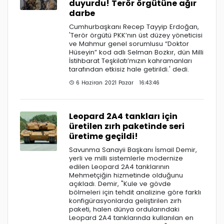
duyurdu! Terör örgütüne ağır
darbe
Cumhurbaşkanı Recep Tayyip Erdoğan,
'Terör örgütü PKK’nın üst düzey yöneticisi
ve Mahmur genel sorumlusu “Doktor
Hüseyin” kod adlı Selman Bozkır, dün Milli
İstihbarat Teşkilatı’mızın kahramanları
tarafından etkisiz hale getirildi.' dedi.
6 Haziran 2021 Pazar 16:43:46
Leopard 2A4 tankları için
üretilen zırh paketinde seri
üretime geçildi!
Savunma Sanayii Başkanı İsmail Demir,
yerli ve milli sistemlerle modernize
edilen Leopard 2A4 tanklarının
Mehmetçiğin hizmetinde olduğunu
açıkladı. Demir, "Kule ve gövde
bölmeleri için tehdit analizine göre farklı
konfigürasyonlarda geliştirilen zırh
paketi, halen dünya ordularındaki
Leopard 2A4 tanklarında kullanılan en