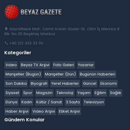
Gayrettepe Mah. Cemil Arslan Güder Sk. Otim İş Merkezi B
Blk. No:25 Beşiktaş İstanbul
+90 212 333 33 00
Kategoriler
Video
Beyaz TV Arşivi
Foto Galeri
Yazarlar
Manşetler (Bugün)
Manşetler (Dün)
Bugünün Haberleri
Son Dakika
Biyografi
Yerel Haberler
Güncel
Ekonomi
Siyaset
Spor
Magazin
Teknoloji
Yaşam
Eğitim
Sağlık
Dünya
Kadın
Kültür / Sanat
3.Sayfa
Televizyon
Haber Arşivi
Video Arşivi
Etiket Arşivi
Gündem Konular