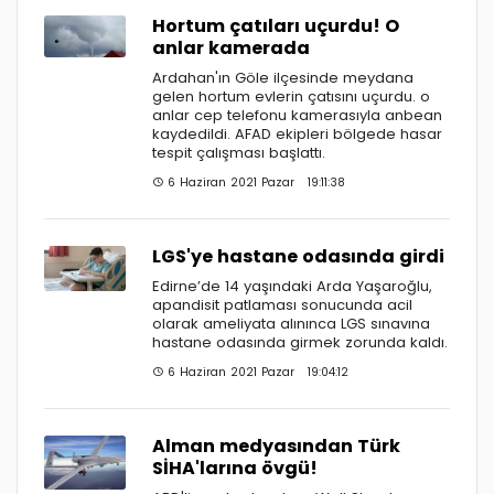
Hortum çatıları uçurdu! O
anlar kamerada
Ardahan'ın Göle ilçesinde meydana
gelen hortum evlerin çatısını uçurdu. o
anlar cep telefonu kamerasıyla anbean
kaydedildi. AFAD ekipleri bölgede hasar
tespit çalışması başlattı.
6 Haziran 2021 Pazar 19:11:38
LGS'ye hastane odasında girdi
Edirne’de 14 yaşındaki Arda Yaşaroğlu,
apandisit patlaması sonucunda acil
olarak ameliyata alınınca LGS sınavına
hastane odasında girmek zorunda kaldı.
6 Haziran 2021 Pazar 19:04:12
Alman medyasından Türk
SİHA'larına övgü!