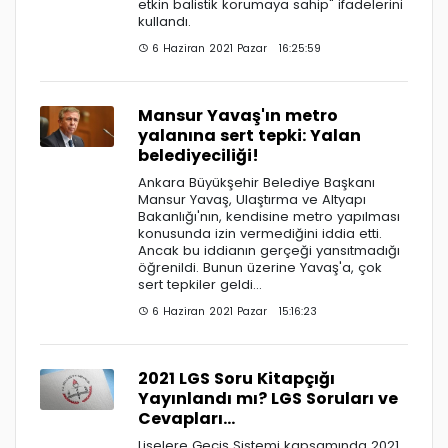
etkin balistik korumaya sahip" ifadelerini
kullandı.
6 Haziran 2021 Pazar 16:25:59
Mansur Yavaş'ın metro
yalanına sert tepki: Yalan
belediyeciliği!
Ankara Büyükşehir Belediye Başkanı
Mansur Yavaş, Ulaştırma ve Altyapı
Bakanlığı'nın, kendisine metro yapılması
konusunda izin vermediğini iddia etti.
Ancak bu iddianın gerçeği yansıtmadığı
öğrenildi. Bunun üzerine Yavaş'a, çok
sert tepkiler geldi...
6 Haziran 2021 Pazar 15:16:23
2021 LGS Soru Kitapçığı
Yayınlandı mı? LGS Soruları ve
Cevapları…
Liselere Geçiş Sistemi kapsamında 2021