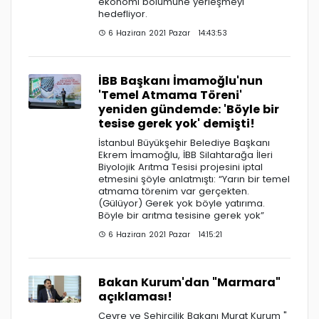
ekonomi bölümüne yerleşmeyi
hedefliyor.
6 Haziran 2021 Pazar 14:43:53
İBB Başkanı İmamoğlu'nun
'Temel Atmama Töreni'
yeniden gündemde: 'Böyle bir
tesise gerek yok' demişti!
İstanbul Büyükşehir Belediye Başkanı
Ekrem İmamoğlu, İBB Silahtarağa İleri
Biyolojik Arıtma Tesisi projesini iptal
etmesini şöyle anlatmıştı: “Yarın bir temel
atmama törenim var gerçekten.
(Gülüyor) Gerek yok böyle yatırıma.
Böyle bir arıtma tesisine gerek yok”
6 Haziran 2021 Pazar 14:15:21
Bakan Kurum'dan "Marmara"
açıklaması!
Çevre ve Şehircilik Bakanı Murat Kurum "