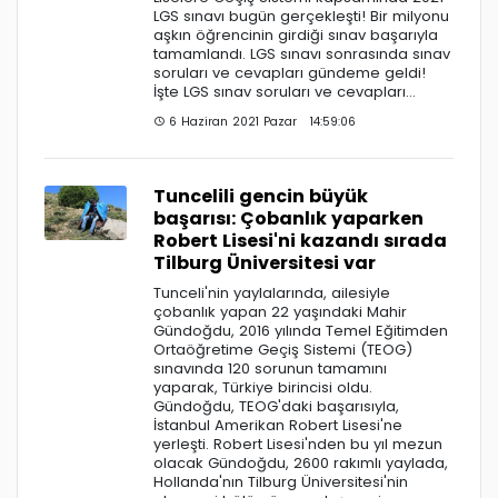
LGS sınavı bugün gerçekleşti! Bir milyonu
aşkın öğrencinin girdiği sınav başarıyla
tamamlandı. LGS sınavı sonrasında sınav
soruları ve cevapları gündeme geldi!
İşte LGS sınav soruları ve cevapları…
6 Haziran 2021 Pazar 14:59:06
Tuncelili gencin büyük
başarısı: Çobanlık yaparken
Robert Lisesi'ni kazandı sırada
Tilburg Üniversitesi var
Tunceli'nin yaylalarında, ailesiyle
çobanlık yapan 22 yaşındaki Mahir
Gündoğdu, 2016 yılında Temel Eğitimden
Ortaöğretime Geçiş Sistemi (TEOG)
sınavında 120 sorunun tamamını
yaparak, Türkiye birincisi oldu.
Gündoğdu, TEOG'daki başarısıyla,
İstanbul Amerikan Robert Lisesi'ne
yerleşti. Robert Lisesi'nden bu yıl mezun
olacak Gündoğdu, 2600 rakımlı yaylada,
Hollanda'nın Tilburg Üniversitesi'nin