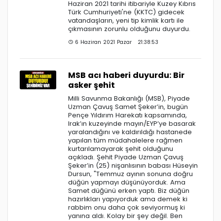
Haziran 2021 tarihi itibariyle Kuzey Kıbrıs
Türk Cumhuriyeti'ne (KKTC) gidecek
vatandaşların, yeni tip kimlik kartı ile
çıkmasının zorunlu olduğunu duyurdu.
6 Haziran 2021 Pazar 21:38:53
MSB acı haberi duyurdu: Bir
asker şehit
Milli Savunma Bakanlığı (MSB), Piyade
Uzman Çavuş Samet Şeker’in, bugün
Pençe Yıldırım Harekatı kapsamında,
Irak’ın kuzeyinde mayın/EYP’ye basarak
yaralandığını ve kaldırıldığı hastanede
yapılan tüm müdahalelere rağmen
kurtarılamayarak şehit olduğunu
açıkladı. Şehit Piyade Uzman Çavuş
Şeker’in (25) nişanlısının babası Hüseyin
Dursun, "Temmuz ayının sonuna doğru
düğün yapmayı düşünüyorduk. Ama
Samet düğünü erken yaptı. Biz düğün
hazırlıkları yapıyorduk ama demek ki
rabbim onu daha çok seviyormuş ki
yanına aldı. Kolay bir şey değil. Ben