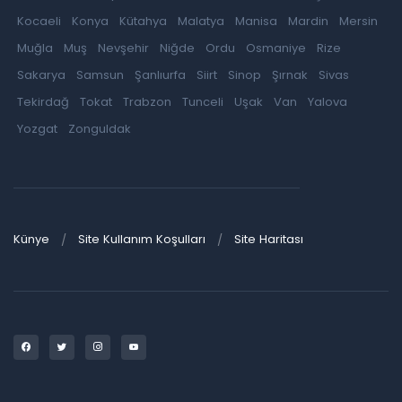
Kocaeli
Konya
Kütahya
Malatya
Manisa
Mardin
Mersin
Muğla
Muş
Nevşehir
Niğde
Ordu
Osmaniye
Rize
Sakarya
Samsun
Şanlıurfa
Siirt
Sinop
Şırnak
Sivas
Tekirdağ
Tokat
Trabzon
Tunceli
Uşak
Van
Yalova
Yozgat
Zonguldak
Künye
Site Kullanım Koşulları
Site Haritası