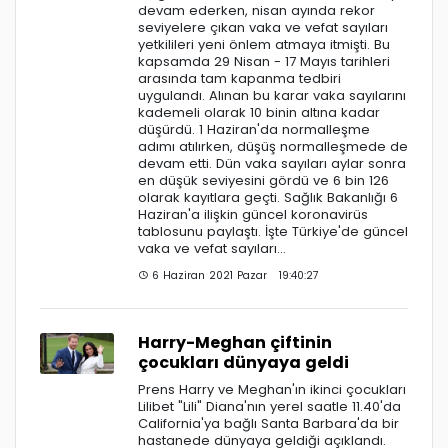
devam ederken, nisan ayında rekor
seviyelere çıkan vaka ve vefat sayıları
yetkilileri yeni önlem atmaya itmişti. Bu
kapsamda 29 Nisan - 17 Mayıs tarihleri
arasında tam kapanma tedbiri
uygulandı. Alınan bu karar vaka sayılarını
kademeli olarak 10 binin altına kadar
düşürdü. 1 Haziran'da normalleşme
adımı atılırken, düşüş normalleşmede de
devam etti. Dün vaka sayıları aylar sonra
en düşük seviyesini gördü ve 6 bin 126
olarak kayıtlara geçti. Sağlık Bakanlığı 6
Haziran'a ilişkin güncel koronavirüs
tablosunu paylaştı. İşte Türkiye'de güncel
vaka ve vefat sayıları...
6 Haziran 2021 Pazar 19:40:27
Harry-Meghan çiftinin
çocukları dünyaya geldi
Prens Harry ve Meghan'ın ikinci çocukları
Lilibet "Lili" Diana'nın yerel saatle 11.40'da
California'ya bağlı Santa Barbara'da bir
hastanede dünyaya geldiği açıklandı.