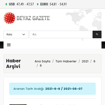
USD
: 47,49 - 47,57
EURO
: 54,81 - 54,91
Ara
Haber
Ana Sayfa
Tüm Haberler
2021
6
Arşivi
6
Aranan Tarih Aralığı:
2021-6-6 / 2021-06-07