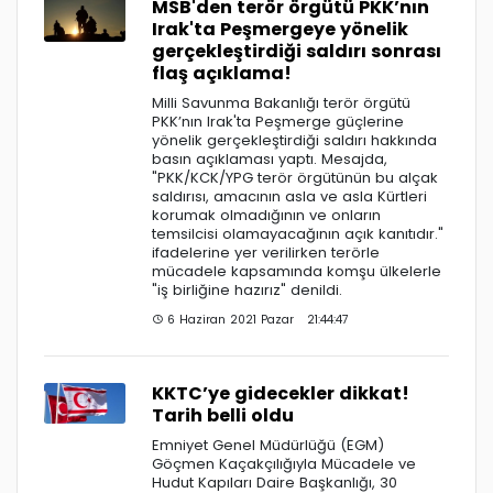
MSB'den terör örgütü PKK’nın
Irak'ta Peşmergeye yönelik
gerçekleştirdiği saldırı sonrası
flaş açıklama!
Milli Savunma Bakanlığı terör örgütü
PKK’nın Irak'ta Peşmerge güçlerine
yönelik gerçekleştirdiği saldırı hakkında
basın açıklaması yaptı. Mesajda,
"PKK/KCK/YPG terör örgütünün bu alçak
saldırısı, amacının asla ve asla Kürtleri
korumak olmadığının ve onların
temsilcisi olamayacağının açık kanıtıdır."
ifadelerine yer verilirken terörle
mücadele kapsamında komşu ülkelerle
"iş birliğine hazırız" denildi.
6 Haziran 2021 Pazar 21:44:47
KKTC’ye gidecekler dikkat!
Tarih belli oldu
Emniyet Genel Müdürlüğü (EGM)
Göçmen Kaçakçılığıyla Mücadele ve
Hudut Kapıları Daire Başkanlığı, 30