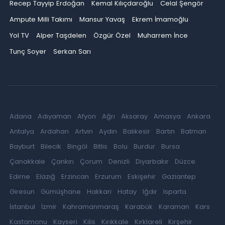
Recep Tayyip Erdoğan
Kemal Kılıçdaroğlu
Celal Şengör
Ampute Milli Takımı
Mansur Yavaş
Ekrem İmamoğlu
Yol TV
Alper Taşdelen
Özgür Özel
Muharrem İnce
Tunç Soyer
Serkan Sarı
Adana
Adıyaman
Afyon
Ağrı
Aksaray
Amasya
Ankara
Antalya
Ardahan
Artvin
Aydın
Balıkesir
Bartın
Batman
Bayburt
Bilecik
Bingöl
Bitlis
Bolu
Burdur
Bursa
Çanakkale
Çankırı
Çorum
Denizli
Diyarbakır
Düzce
Edirne
Elazığ
Erzincan
Erzurum
Eskişehir
Gaziantep
Giresun
Gümüşhane
Hakkari
Hatay
Iğdır
Isparta
İstanbul
İzmir
Kahramanmaraş
Karabük
Karaman
Kars
Kastamonu
Kayseri
Kilis
Kırıkkale
Kırklareli
Kırşehir