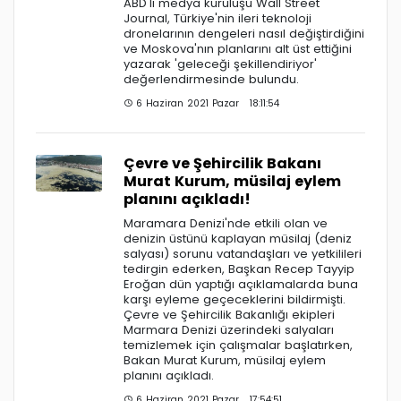
ABD'li medya kuruluşu Wall Street
Journal, Türkiye'nin ileri teknoloji
dronelarının dengeleri nasıl değiştirdiğini
ve Moskova'nın planlarını alt üst ettiğini
yazarak 'geleceği şekillendiriyor'
değerlendirmesinde bulundu.
6 Haziran 2021 Pazar 18:11:54
Çevre ve Şehircilik Bakanı
Murat Kurum, müsilaj eylem
planını açıkladı!
Maramara Denizi'nde etkili olan ve
denizin üstünü kaplayan müsilaj (deniz
salyası) sorunu vatandaşları ve yetkilileri
tedirgin ederken, Başkan Recep Tayyip
Eroğan dün yaptığı açıklamalarda buna
karşı eyleme geçeceklerini bildirmişti.
Çevre ve Şehircilik Bakanlığı ekipleri
Marmara Denizi üzerindeki salyaları
temizlemek için çalışmalar başlatırken,
Bakan Murat Kurum, müsilaj eylem
planını açıkladı.
6 Haziran 2021 Pazar 17:54:51