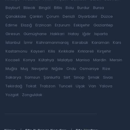
Bayburt
Bilecik
Bingöl
Bitlis
Bolu
Burdur
Bursa
Çanakkale
Çankırı
Çorum
Denizli
Diyarbakır
Düzce
Edirne
Elazığ
Erzincan
Erzurum
Eskişehir
Gaziantep
Giresun
Gümüşhane
Hakkari
Hatay
Iğdır
Isparta
İstanbul
İzmir
Kahramanmaraş
Karabük
Karaman
Kars
Kastamonu
Kayseri
Kilis
Kırıkkale
Kırklareli
Kırşehir
Kocaeli
Konya
Kütahya
Malatya
Manisa
Mardin
Mersin
Muğla
Muş
Nevşehir
Niğde
Ordu
Osmaniye
Rize
Sakarya
Samsun
Şanlıurfa
Siirt
Sinop
Şırnak
Sivas
Tekirdağ
Tokat
Trabzon
Tunceli
Uşak
Van
Yalova
Yozgat
Zonguldak