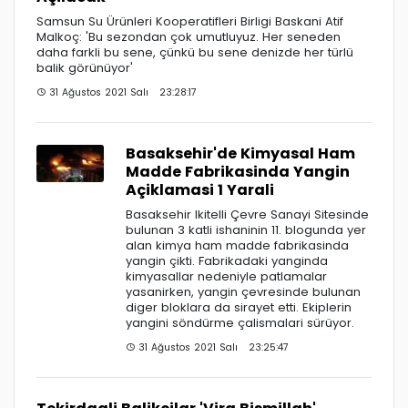
Samsun Su Ürünleri Kooperatifleri Birligi Baskani Atif
Malkoç: 'Bu sezondan çok umutluyuz. Her seneden
daha farkli bu sene, çünkü bu sene denizde her türlü
balik görünüyor'
31 Ağustos 2021 Salı 23:28:17
Basaksehir'de Kimyasal Ham
Madde Fabrikasinda Yangin
Açiklamasi 1 Yarali
Basaksehir Ikitelli Çevre Sanayi Sitesinde
bulunan 3 katli ishaninin 11. blogunda yer
alan kimya ham madde fabrikasinda
yangin çikti. Fabrikadaki yanginda
kimyasallar nedeniyle patlamalar
yasanirken, yangin çevresinde bulunan
diger bloklara da sirayet etti. Ekiplerin
yangini söndürme çalismalari sürüyor.
31 Ağustos 2021 Salı 23:25:47