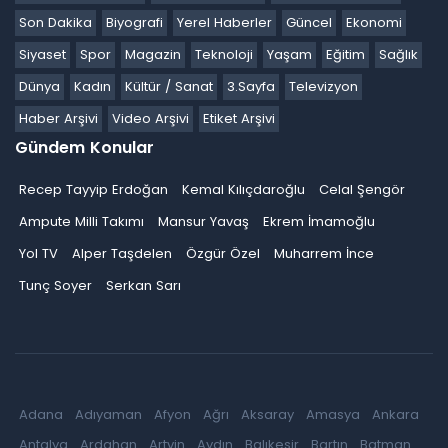
Son Dakika
Biyografi
Yerel Haberler
Güncel
Ekonomi
Siyaset
Spor
Magazin
Teknoloji
Yaşam
Eğitim
Sağlık
Dünya
Kadın
Kültür / Sanat
3.Sayfa
Televizyon
Haber Arşivi
Video Arşivi
Etiket Arşivi
Gündem Konular
Recep Tayyip Erdoğan
Kemal Kılıçdaroğlu
Celal Şengör
Ampute Milli Takımı
Mansur Yavaş
Ekrem İmamoğlu
Yol TV
Alper Taşdelen
Özgür Özel
Muharrem İnce
Tunç Soyer
Serkan Sarı
Adana
Adıyaman
Afyon
Ağrı
Aksaray
Amasya
Ankara
Antalya
Ardahan
Artvin
Aydın
Balıkesir
Bartın
Batman