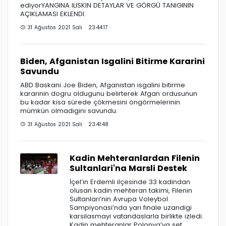
ediyorYANGINA ILISKIN DETAYLAR VE GÖRGÜ TANIGININ
AÇIKLAMASI EKLENDI.
31 Ağustos 2021 Salı 23:44:17
Biden, Afganistan Isgalini Bitirme Kararini
Savundu
ABD Baskani Joe Biden, Afganistan isgalini bitirme
kararinin dogru oldugunu belirterek Afgan ordusunun
bu kadar kisa sürede çökmesini öngörmelerinin
mümkün olmadigini savundu.
31 Ağustos 2021 Salı 23:41:48
Kadin Mehteranlardan Filenin
Sultanlari'na Marsli Destek
İçel’in Erdemli ilçesinde 33 kadindan
olusan kadin mehteran takimi, Filenin
Sultanlari’nin Avrupa Voleybol
Sampiyonasi’nda yari finale uzandigi
karsilasmayi vatandaslarla birlikte izledi.
Kadin mehteranlar Polonya’ya set