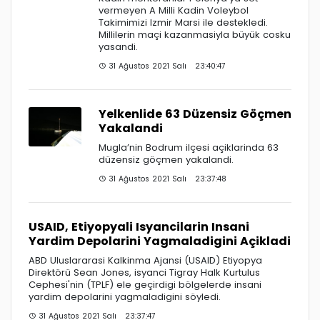
vermeyen A Milli Kadin Voleybol
Takimimizi Izmir Marsi ile destekledi.
Millilerin maçi kazanmasiyla büyük cosku
yasandi.
31 Ağustos 2021 Salı 23:40:47
Yelkenlide 63 Düzensiz Göçmen
Yakalandi
Mugla’nin Bodrum ilçesi açiklarinda 63
düzensiz göçmen yakalandi.
31 Ağustos 2021 Salı 23:37:48
USAID, Etiyopyali Isyancilarin Insani
Yardim Depolarini Yagmaladigini Açikladi
ABD Uluslararasi Kalkinma Ajansi (USAID) Etiyopya
Direktörü Sean Jones, isyanci Tigray Halk Kurtulus
Cephesi'nin (TPLF) ele geçirdigi bölgelerde insani
yardim depolarini yagmaladigini söyledi.
31 Ağustos 2021 Salı 23:37:47