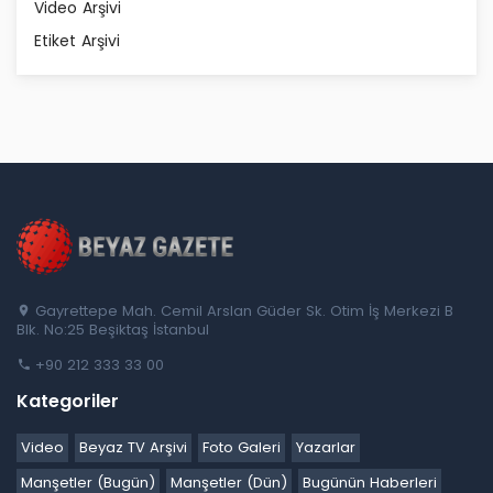
Video Arşivi
Etiket Arşivi
Gayrettepe Mah. Cemil Arslan Güder Sk. Otim İş Merkezi B
Blk. No:25 Beşiktaş İstanbul
+90 212 333 33 00
Kategoriler
Video
Beyaz TV Arşivi
Foto Galeri
Yazarlar
Manşetler (Bugün)
Manşetler (Dün)
Bugünün Haberleri