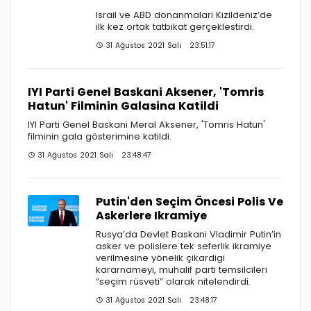
Israil ve ABD donanmalari Kizildeniz’de
ilk kez ortak tatbikat gerçeklestirdi.
31 Ağustos 2021 Salı 23:51:17
IYI Parti Genel Baskani Aksener, 'Tomris
Hatun' Filminin Galasina Katildi
IYI Parti Genel Baskani Meral Aksener, 'Tomris Hatun'
filminin gala gösterimine katildi.
31 Ağustos 2021 Salı 23:48:47
Putin'den Seçim Öncesi Polis Ve
Askerlere Ikramiye
Rusya’da Devlet Baskani Vladimir Putin’in
asker ve polislere tek seferlik ikramiye
verilmesine yönelik çikardigi
kararnameyi, muhalif parti temsilcileri
“seçim rüsveti” olarak nitelendirdi.
31 Ağustos 2021 Salı 23:48:17