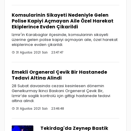
Komsularinin Sikayeti Nedeniyle Gelen
Polise Kapiyi Açmayan Aile Özel Harekat
Ekiplerince Evden Çikarildi
Izmir'in Karabaglar ilçesinde, komsularinin sikayeti
üzerine gelen polise kapiyi açmayan aile, özel harekat
ekiplerince evden çikarildi.
31 Ağustos 2021 Salı 23:47:47
Emekli Orgeneral Çevik Bir Hastanede
Tedavi Altina Alindi
28 Subat davasinda cezasi kesinlesen dönemin
Genelkurmay Ikinci Baskani Orgeneral Çevik Bir,
Izmir’de saglik kontrolü için gittigi hastanede tedavi
altina alindi.
31 Ağustos 2021 Salı 23:46:48
Tekirdag'da Zeynep Bastik