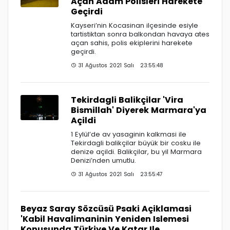
Açan Adam Polisleri Harekete
Geçirdi
Kayseri’nin Kocasinan ilçesinde esiyle
tartistiktan sonra balkondan havaya ates
açan sahis, polis ekiplerini harekete
geçirdi.
31 Ağustos 2021 Salı 23:55:48
Tekirdagli Balikçilar 'Vira
Bismillah' Diyerek Marmara'ya
Açildi
1 Eylül’de av yasaginin kalkmasi ile
Tekirdagli balikçilar büyük bir cosku ile
denize açildi. Balikçilar, bu yil Marmara
Denizi’nden umutlu.
31 Ağustos 2021 Salı 23:55:47
Beyaz Saray Sözcüsü Psaki Açiklamasi
'Kabil Havalimaninin Yeniden Islemesi
Konusunda Türkiye Ve Katar Ile