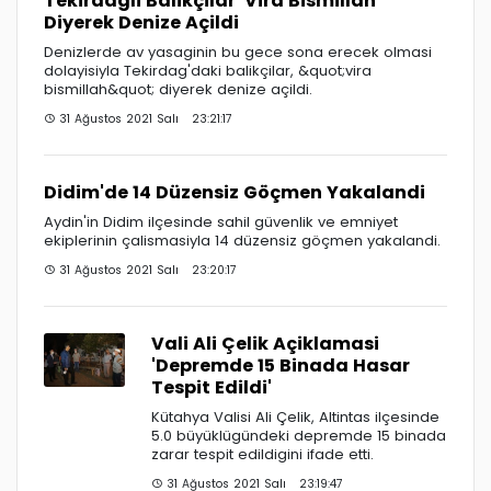
Tekirdagli Balikçilar 'Vira Bismillah'
Diyerek Denize Açildi
Denizlerde av yasaginin bu gece sona erecek olmasi
dolayisiyla Tekirdag'daki balikçilar, &quot;vira
bismillah&quot; diyerek denize açildi.
31 Ağustos 2021 Salı 23:21:17
Didim'de 14 Düzensiz Göçmen Yakalandi
Aydin'in Didim ilçesinde sahil güvenlik ve emniyet
ekiplerinin çalismasiyla 14 düzensiz göçmen yakalandi.
31 Ağustos 2021 Salı 23:20:17
Vali Ali Çelik Açiklamasi
'Depremde 15 Binada Hasar
Tespit Edildi'
Kütahya Valisi Ali Çelik, Altintas ilçesinde
5.0 büyüklügündeki depremde 15 binada
zarar tespit edildigini ifade etti.
31 Ağustos 2021 Salı 23:19:47