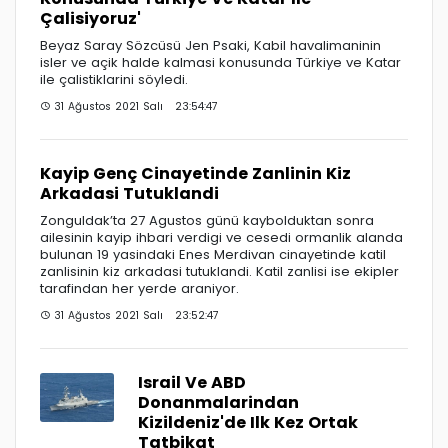
Çalisiyoruz'
Beyaz Saray Sözcüsü Jen Psaki, Kabil havalimaninin
isler ve açik halde kalmasi konusunda Türkiye ve Katar
ile çalistiklarini söyledi.
31 Ağustos 2021 Salı 23:54:47
Kayip Genç Cinayetinde Zanlinin Kiz
Arkadasi Tutuklandi
Zonguldak’ta 27 Agustos günü kaybolduktan sonra
ailesinin kayip ihbari verdigi ve cesedi ormanlik alanda
bulunan 19 yasindaki Enes Merdivan cinayetinde katil
zanlisinin kiz arkadasi tutuklandi. Katil zanlisi ise ekipler
tarafindan her yerde araniyor.
31 Ağustos 2021 Salı 23:52:47
Israil Ve ABD
Donanmalarindan
Kizildeniz'de Ilk Kez Ortak
Tatbikat