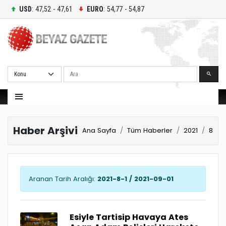
USD
: 47,52 - 47,61
EURO
: 54,77 - 54,87
Ara
Haber Arşivi
Ana Sayfa
Tüm Haberler
2021
8
Aranan Tarih Aralığı:
2021-8-1 / 2021-09-01
Esiyle Tartisip Havaya Ates