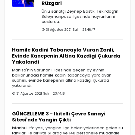
Rüzgari
Ünlü sanatçi Zeynep Bastik, Tekirdag’in
Süleymanpasa ilçesinde hayranlarini
costurdu.
31 Ağustos 2021 Salı 23:46:47
Hamile Kadini Tabancayla Vuran Zanli,
Evinde Kanepenin Altina Kazdigi Çukurda
Yakalandi
Manisa'nin Saruhanli ilçesinde geçen ay evinin
balkonundaki hamile kadini tabancayla yaralayan
süpheli, evinde kanepenin altina kazdigi çukurda
yakalandi.
31 Ağustos 2021 Salı 23:44:18
GÜNCELLEME 3 - Ikitelli Çevre Sanayi
Sitesi'nde Yangin Çikti
Istanbul Itfaiyesi, yangina ilçe belediyelerinden gelen su
tanklari ile birlikte 61 araç ve 140 personelle müdahale