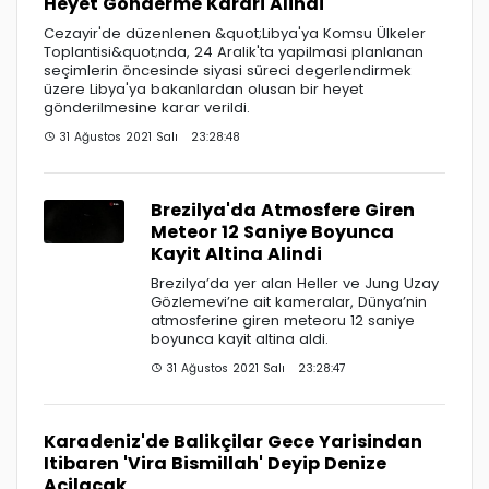
Heyet Gönderme Karari Alindi
Cezayir'de düzenlenen &quot;Libya'ya Komsu Ülkeler
Toplantisi&quot;nda, 24 Aralik'ta yapilmasi planlanan
seçimlerin öncesinde siyasi süreci degerlendirmek
üzere Libya'ya bakanlardan olusan bir heyet
gönderilmesine karar verildi.
31 Ağustos 2021 Salı 23:28:48
Brezilya'da Atmosfere Giren
Meteor 12 Saniye Boyunca
Kayit Altina Alindi
Brezilya’da yer alan Heller ve Jung Uzay
Gözlemevi’ne ait kameralar, Dünya’nin
atmosferine giren meteoru 12 saniye
boyunca kayit altina aldi.
31 Ağustos 2021 Salı 23:28:47
Karadeniz'de Balikçilar Gece Yarisindan
Itibaren 'Vira Bismillah' Deyip Denize
Açilacak