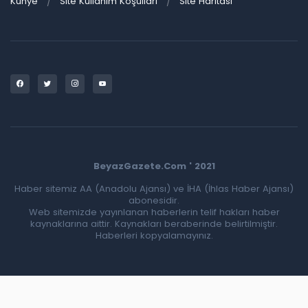
Künye
Site Kullanım Koşulları
Site Haritası
BeyazGazete.Com ' 2021
Haber sitemiz AA (Anadolu Ajansı) ve İHA (İhlas Haber Ajansı)
abonesidir.
Web sitemizde yayınlanan haberlerin telif hakları haber
kaynaklarına aittir. Kaynakları beraberinde belirtilmiştir.
Haberleri kopyalamayınız.