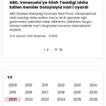
ABD, Venezuela'ya Silah Tasidigi Iddia
Edilen Gemiler Dolayisiyla Iran'i Uyardi
ABD Disisleri Bakanligi Sözcüsü Ned Price, Venezuela'ya
silah tasidigi iddia edilen Iran'a ait iki gemiyle ilgili
gelismeleri yakindan takip ettiklerini, iddialarin dogru
olmasi halinde Iran'i dogrudan sorumlu tutacaklarini
söyledi.
10 Haziran 2021 Perşembe 23:18:16
1
2
...
71
72
Yıl
2009
2010
2011
2012
2013
2014
2015
2016
2017
2018
2019
2020
2021
2022
2023
2024
2025
2026