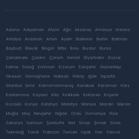
Adana
Adıyaman
Afyon
Ağrı
Aksaray
Amasya
Ankara
Antalya
Ardahan
Artvin
Aydın
Balıkesir
Bartın
Batman
Bayburt
Bilecik
Bingöl
Bitlis
Bolu
Burdur
Bursa
Çanakkale
Çankırı
Çorum
Denizli
Diyarbakır
Düzce
Edirne
Elazığ
Erzincan
Erzurum
Eskişehir
Gaziantep
Giresun
Gümüşhane
Hakkari
Hatay
Iğdır
Isparta
İstanbul
İzmir
Kahramanmaraş
Karabük
Karaman
Kars
Kastamonu
Kayseri
Kilis
Kırıkkale
Kırklareli
Kırşehir
Kocaeli
Konya
Kütahya
Malatya
Manisa
Mardin
Mersin
Muğla
Muş
Nevşehir
Niğde
Ordu
Osmaniye
Rize
Sakarya
Samsun
Şanlıurfa
Siirt
Sinop
Şırnak
Sivas
Tekirdağ
Tokat
Trabzon
Tunceli
Uşak
Van
Yalova