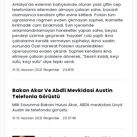
Antalya’da evlerinin bahçesinde oturan yasli çiftin cep
telefonlarini ellerinden almaya çalisan sahis, basarili
olamayinca kendisini çiftin evine kilitledi. Polisin tüm
ugraslarina ragmen evden çikmayan süpheli, ikamette
kirilmadik cam birakmadi. Evin içerisinde
anlamlandirilamayan hareketler yapan sahis, beyaz
perdeyi üzerine geçirerek ‘hayalet’ rolü yapti. Ikna
çabalarina karsilik vermeyen süpheliyi, ikinci saatin
sonunda Özel Harekat Polisleri düzenledikleri
operasyonla evden çikardi. Süpheli kendisini ikna
etmeye çalisan polislere dönerek, “Sesim kisildi, keçi
sütü, keçi sütü” diye tepki verdi.
10 Haziran 2021 Perşembe 23:41:15
Bakan Akar Ve Abdli Mevkidasi Austin
Telefonla Görüstü
Milli Savunma Bakani Hulusi Akar, ABDli mevkidasi Lloyd
Austin ile telefonda görüstü.
10 Haziran 2021 Perşembe 23:37:45