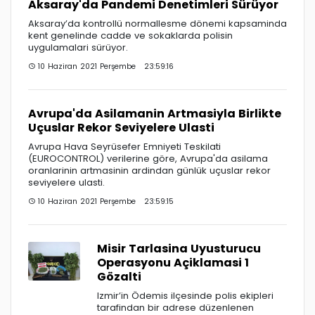
Aksaray'da Pandemi Denetimleri Sürüyor
Aksaray’da kontrollü normallesme dönemi kapsaminda
kent genelinde cadde ve sokaklarda polisin
uygulamalari sürüyor.
10 Haziran 2021 Perşembe 23:59:16
Avrupa'da Asilamanin Artmasiyla Birlikte
Uçuslar Rekor Seviyelere Ulasti
Avrupa Hava Seyrüsefer Emniyeti Teskilati
(EUROCONTROL) verilerine göre, Avrupa'da asilama
oranlarinin artmasinin ardindan günlük uçuslar rekor
seviyelere ulasti.
10 Haziran 2021 Perşembe 23:59:15
Misir Tarlasina Uyusturucu
Operasyonu Açiklamasi 1
Gözalti
Izmir’in Ödemis ilçesinde polis ekipleri
tarafindan bir adrese düzenlenen