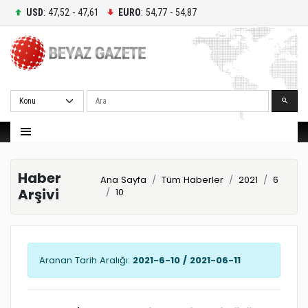
USD
: 47,52 - 47,61
EURO
: 54,77 - 54,87
Ara
Haber
Ana Sayfa
Tüm Haberler
2021
6
Arşivi
10
Aranan Tarih Aralığı:
2021-6-10 / 2021-06-11