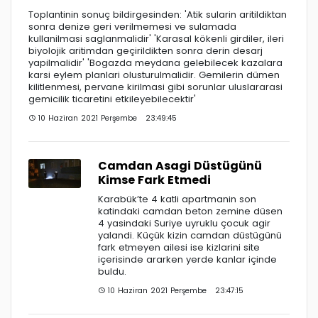
Toplantinin sonuç bildirgesinden: 'Atik sularin aritildiktan
sonra denize geri verilmemesi ve sulamada
kullanilmasi saglanmalidir' 'Karasal kökenli girdiler, ileri
biyolojik aritimdan geçirildikten sonra derin desarj
yapilmalidir' 'Bogazda meydana gelebilecek kazalara
karsi eylem planlari olusturulmalidir. Gemilerin dümen
kilitlenmesi, pervane kirilmasi gibi sorunlar uluslararasi
gemicilik ticaretini etkileyebilecektir'
10 Haziran 2021 Perşembe 23:49:45
Camdan Asagi Düstügünü
Kimse Fark Etmedi
Karabük’te 4 katli apartmanin son
katindaki camdan beton zemine düsen
4 yasindaki Suriye uyruklu çocuk agir
yalandi. Küçük kizin camdan düstügünü
fark etmeyen ailesi ise kizlarini site
içerisinde ararken yerde kanlar içinde
buldu.
10 Haziran 2021 Perşembe 23:47:15