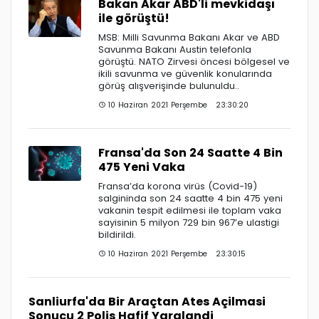
Bakan Akar ABD'li mevkidaşı
ile görüştü!
MSB: Milli Savunma Bakanı Akar ve ABD
Savunma Bakanı Austin telefonla
görüştü. NATO Zirvesi öncesi bölgesel ve
ikili savunma ve güvenlik konularında
görüş alışverişinde bulunuldu..
10 Haziran 2021 Perşembe 23:30:20
Fransa'da Son 24 Saatte 4 Bin
475 Yeni Vaka
Fransa’da korona virüs (Covid-19)
salgininda son 24 saatte 4 bin 475 yeni
vakanin tespit edilmesi ile toplam vaka
sayisinin 5 milyon 729 bin 967’e ulastigi
bildirildi.
10 Haziran 2021 Perşembe 23:30:15
Sanliurfa'da Bir Araçtan Ates Açilmasi
Sonucu 2 Polis Hafif Yaralandi