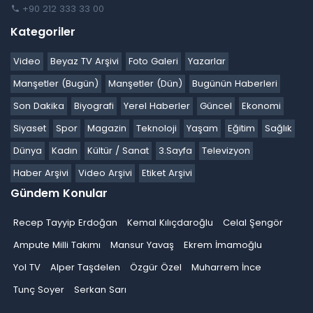
+90 212 333 33 00
Kategoriler
Video
Beyaz TV Arşivi
Foto Galeri
Yazarlar
Manşetler (Bugün)
Manşetler (Dün)
Bugünün Haberleri
Son Dakika
Biyografi
Yerel Haberler
Güncel
Ekonomi
Siyaset
Spor
Magazin
Teknoloji
Yaşam
Eğitim
Sağlık
Dünya
Kadın
Kültür / Sanat
3.Sayfa
Televizyon
Haber Arşivi
Video Arşivi
Etiket Arşivi
Gündem Konular
Recep Tayyip Erdoğan
Kemal Kılıçdaroğlu
Celal Şengör
Ampute Milli Takımı
Mansur Yavaş
Ekrem İmamoğlu
Yol TV
Alper Taşdelen
Özgür Özel
Muharrem İnce
Tunç Soyer
Serkan Sarı