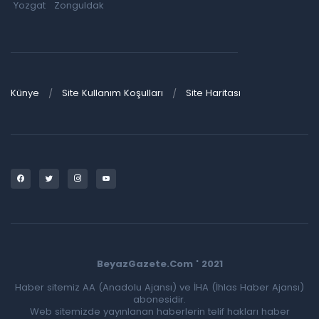
Yozgat
Zonguldak
Künye
Site Kullanım Koşulları
Site Haritası
BeyazGazete.Com ' 2021
Haber sitemiz AA (Anadolu Ajansı) ve İHA (İhlas Haber Ajansı)
abonesidir.
Web sitemizde yayınlanan haberlerin telif hakları haber