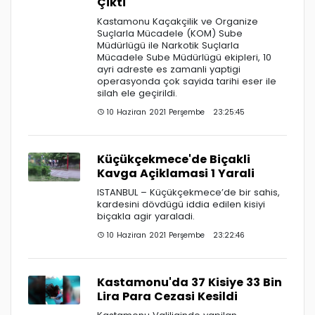
Çikti
Kastamonu Kaçakçilik ve Organize
Suçlarla Mücadele (KOM) Sube
Müdürlügü ile Narkotik Suçlarla
Mücadele Sube Müdürlügü ekipleri, 10
ayri adreste es zamanli yaptigi
operasyonda çok sayida tarihi eser ile
silah ele geçirildi.
10 Haziran 2021 Perşembe 23:25:45
Küçükçekmece'de Biçakli
Kavga Açiklamasi 1 Yarali
ISTANBUL – Küçükçekmece’de bir sahis,
kardesini dövdügü iddia edilen kisiyi
biçakla agir yaraladi.
10 Haziran 2021 Perşembe 23:22:46
Kastamonu'da 37 Kisiye 33 Bin
Lira Para Cezasi Kesildi