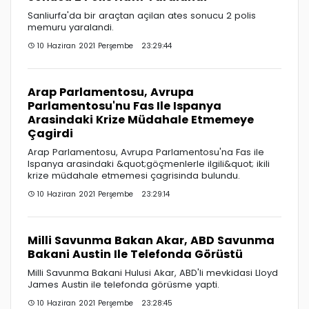
Sanliurfa'da bir araçtan açilan ates sonucu 2 polis
memuru yaralandi.
10 Haziran 2021 Perşembe 23:29:44
Arap Parlamentosu, Avrupa
Parlamentosu'nu Fas Ile Ispanya
Arasindaki Krize Müdahale Etmemeye
Çagirdi
Arap Parlamentosu, Avrupa Parlamentosu'na Fas ile
Ispanya arasindaki &quot;göçmenlerle ilgili&quot; ikili
krize müdahale etmemesi çagrisinda bulundu.
10 Haziran 2021 Perşembe 23:29:14
Milli Savunma Bakan Akar, ABD Savunma
Bakani Austin Ile Telefonda Görüstü
Milli Savunma Bakani Hulusi Akar, ABD'li mevkidasi Lloyd
James Austin ile telefonda görüsme yapti.
10 Haziran 2021 Perşembe 23:28:45