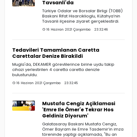
Tavsanli'da
Türkiye Odalar ve Borsalar Birligi (TOBB)
Baskani Rifat Hisarciklioglu, Kütahya’nin
Tavsanli ilçesine ziyaret gerçeklestirdi.
16 Haziran 2021 Çarşamba 23:32:46
Tedavileri Tamamlanan Caretta
Carettalar Denize Birakildi
Mugla'da, DEKAMER görevlilerince birine uydu takip
cihazi yerlestirilen 4 caretta caretta denizle
bulusturuldu.
16 Haziran 2021 Çarşamba 23:32:45
Mustafa Cengiz Açiklamasi
'Emre Ile Ömer'e Tekrar Hos
Geldiniz Diyorum'
Galatasaray Baskani Mustafa Cengiz,
Ömer Bayram ile Emre Tasdemir’in imza
töreninde yaptigi açiklamada, "Bu an