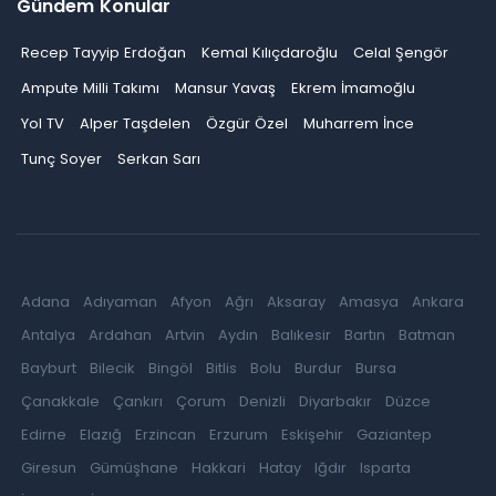
Gündem Konular
Recep Tayyip Erdoğan
Kemal Kılıçdaroğlu
Celal Şengör
Ampute Milli Takımı
Mansur Yavaş
Ekrem İmamoğlu
Yol TV
Alper Taşdelen
Özgür Özel
Muharrem İnce
Tunç Soyer
Serkan Sarı
Adana
Adıyaman
Afyon
Ağrı
Aksaray
Amasya
Ankara
Antalya
Ardahan
Artvin
Aydın
Balıkesir
Bartın
Batman
Bayburt
Bilecik
Bingöl
Bitlis
Bolu
Burdur
Bursa
Çanakkale
Çankırı
Çorum
Denizli
Diyarbakır
Düzce
Edirne
Elazığ
Erzincan
Erzurum
Eskişehir
Gaziantep
Giresun
Gümüşhane
Hakkari
Hatay
Iğdır
Isparta