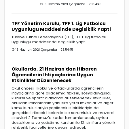
16 Haziran 2021 Çarşamba 23:54:46
TFF Yönetim Kurulu, TFF 1. Lig Futbolcu
Uygunlugu Maddesinde Degisiklik Yapti
Türkiye Futbol Federasyonu (TFF), TFF 1. Lig futbolcu
uygunlugu maddesinde degisiklik yapti.
16 Haziran 2021 Çarşamba 23:54:45
Okullarda, 21 Haziran'dan Itibaren
Ögrencilerin Ihtiyaçlarina Uygun
Etkinlikler Düzenlenecek
Okul öncesi, ilkokul ve ortaokullarda ögrencilerin
ihtiyaçlarina göre akademik, fiziksel, sosyalduygusal,
kültürel ve sportif alanlarda düzenlenecek etkinlikler,
okullarin imkanlarinin yani sira yerel imkanlar ve diger
kamu kuruluslariyla yapilacak is birlikleriyle de
gerçeklestirilecek Liselerde ise sorumluluk ve mazeret
sinavlari 2 Temmuz'a kadar tamamlanacak, ayrica
destekleme ve yetistirme kurslari ile 12. siniflara yönelik
rehberlik faaliyetlerine devam edilecek