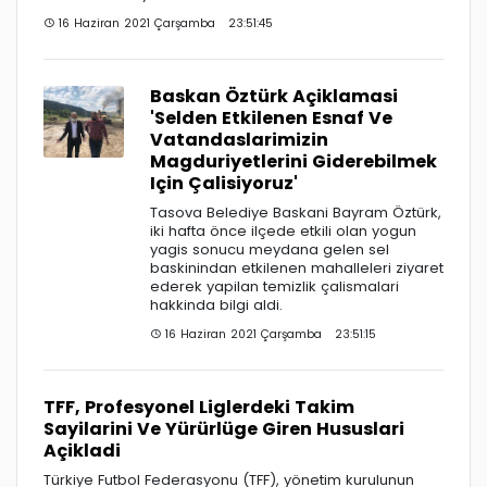
16 Haziran 2021 Çarşamba 23:51:45
Baskan Öztürk Açiklamasi
'Selden Etkilenen Esnaf Ve
Vatandaslarimizin
Magduriyetlerini Giderebilmek
Için Çalisiyoruz'
Tasova Belediye Baskani Bayram Öztürk,
iki hafta önce ilçede etkili olan yogun
yagis sonucu meydana gelen sel
baskinindan etkilenen mahalleleri ziyaret
ederek yapilan temizlik çalismalari
hakkinda bilgi aldi.
16 Haziran 2021 Çarşamba 23:51:15
TFF, Profesyonel Liglerdeki Takim
Sayilarini Ve Yürürlüge Giren Hususlari
Açikladi
Türkiye Futbol Federasyonu (TFF), yönetim kurulunun