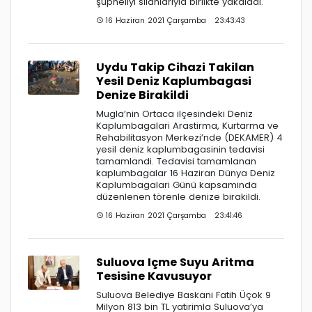
şüpheliyi silahlarıyla birlikte yakaladı.
16 Haziran 2021 Çarşamba 23:43:43
Uydu Takip Cihazi Takilan
Yesil Deniz Kaplumbagasi
Denize Birakildi
Mugla’nin Ortaca ilçesindeki Deniz
Kaplumbagalari Arastirma, Kurtarma ve
Rehabilitasyon Merkezi’nde (DEKAMER) 4
yesil deniz kaplumbagasinin tedavisi
tamamlandi. Tedavisi tamamlanan
kaplumbagalar 16 Haziran Dünya Deniz
Kaplumbagalari Günü kapsaminda
düzenlenen törenle denize birakildi.
16 Haziran 2021 Çarşamba 23:41:46
Suluova Içme Suyu Aritma
Tesisine Kavusuyor
Suluova Belediye Baskani Fatih Üçok 9
Milyon 813 bin TL yatirimla Suluova’ya