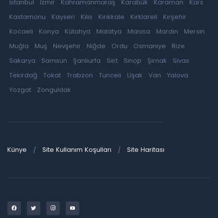
İstanbul
İzmir
Kahramanmaraş
Karabük
Karaman
Kars
Kastamonu
Kayseri
Kilis
Kırıkkale
Kırklareli
Kırşehir
Kocaeli
Konya
Kütahya
Malatya
Manisa
Mardin
Mersin
Muğla
Muş
Nevşehir
Niğde
Ordu
Osmaniye
Rize
Sakarya
Samsun
Şanlıurfa
Siirt
Sinop
Şırnak
Sivas
Tekirdağ
Tokat
Trabzon
Tunceli
Uşak
Van
Yalova
Yozgat
Zonguldak
Künye
Site Kullanım Koşulları
Site Haritası