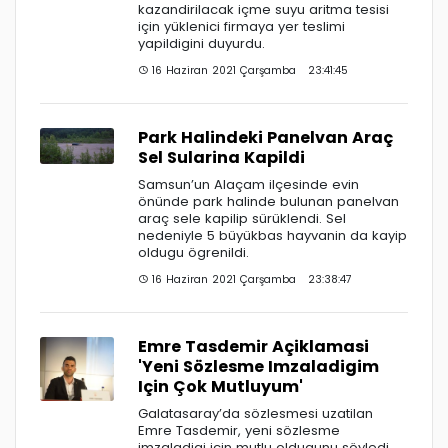
kazandirilacak içme suyu aritma tesisi
için yüklenici firmaya yer teslimi
yapildigini duyurdu.
16 Haziran 2021 Çarşamba 23:41:45
Park Halindeki Panelvan Araç
Sel Sularina Kapildi
Samsun’un Alaçam ilçesinde evin
önünde park halinde bulunan panelvan
araç sele kapilip sürüklendi. Sel
nedeniyle 5 büyükbas hayvanin da kayip
oldugu ögrenildi.
16 Haziran 2021 Çarşamba 23:38:47
Emre Tasdemir Açiklamasi
'Yeni Sözlesme Imzaladigim
Için Çok Mutluyum'
Galatasaray’da sözlesmesi uzatilan
Emre Tasdemir, yeni sözlesme
imzaladigi için mutlu oldugunu söyledi.