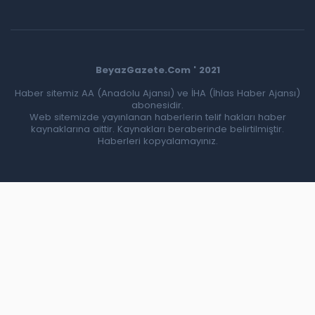
BeyazGazete.Com ' 2021
Haber sitemiz AA (Anadolu Ajansı) ve İHA (İhlas Haber Ajansı)
abonesidir.
Web sitemizde yayınlanan haberlerin telif hakları haber
kaynaklarına aittir. Kaynakları beraberinde belirtilmiştir.
Haberleri kopyalamayınız.