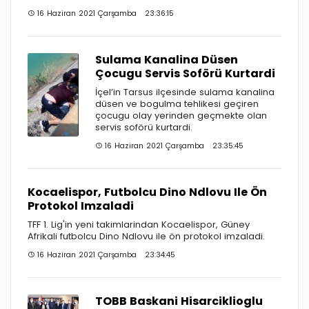
16 Haziran 2021 Çarşamba 23:36:15
Sulama Kanalina Düsen
Çocugu Servis Soförü Kurtardi
İçel’in Tarsus ilçesinde sulama kanalina
düsen ve bogulma tehlikesi geçiren
çocugu olay yerinden geçmekte olan
servis soförü kurtardi.
16 Haziran 2021 Çarşamba 23:35:45
Kocaelispor, Futbolcu Dino Ndlovu Ile Ön
Protokol Imzaladi
TFF 1. Lig'in yeni takimlarindan Kocaelispor, Güney
Afrikali futbolcu Dino Ndlovu ile ön protokol imzaladi.
16 Haziran 2021 Çarşamba 23:34:45
TOBB Baskani Hisarciklioglu