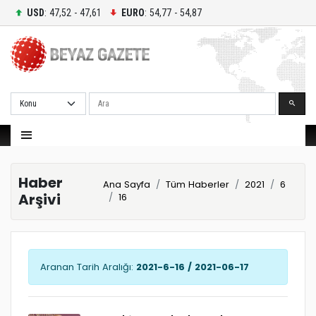
USD
: 47,52 - 47,61
EURO
: 54,77 - 54,87
Ara
Haber
Ana Sayfa
Tüm Haberler
2021
6
Arşivi
16
Aranan Tarih Aralığı:
2021-6-16 / 2021-06-17