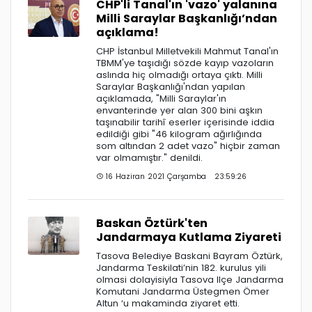
CHP'li Tanal'ın 'vazo' yalanına
Milli Saraylar Başkanlığı’ndan
açıklama!
CHP İstanbul Milletvekili Mahmut Tanal'ın
TBMM'ye taşıdığı sözde kayıp vazoların
aslında hiç olmadığı ortaya çıktı. Milli
Saraylar Başkanlığı'ndan yapılan
açıklamada, "Milli Saraylar'ın
envanterinde yer alan 300 bini aşkın
taşınabilir tarihî eserler içerisinde iddia
edildiği gibi "46 kilogram ağırlığında
som altından 2 adet vazo" hiçbir zaman
var olmamıştır." denildi.
16 Haziran 2021 Çarşamba 23:59:26
Baskan Öztürk'ten
Jandarmaya Kutlama Ziyareti
Tasova Belediye Baskani Bayram Öztürk,
Jandarma Teskilati’nin 182. kurulus yili
olmasi dolayisiyla Tasova Ilçe Jandarma
Komutani Jandarma Üstegmen Ömer
Altun ‘u makaminda ziyaret etti.