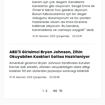
benim için çok degerli. Kendilerini
karsilamis gibi oluyorum. Sevgili Emre ile
Ömer’e tekrar hos geldiniz diyorum.
Bunun futbolcularimiz için bir deger
oldugunu düsünüyorum ve bu yüzden
hastanede olsam da imza törenine
katilmak istiyorum. Bu kendine,
karsindakine ve camiaya saygidir" dedi.
16 Haziran 2021 Çarşamba 23:32:15
ABD'li Girisimci Bryon Johnson, Zihin
Okuyabilen Kasklari Satisa Hazirlaniyor
Amerikali girisimci Bryan Johnson tarafindan kurulan
Kernel adli sirketin, zihinleri okuyabildigini iddia ettigi
kasklari 50 bin dolardan piyasaya sürecegi bildirildi.
16 Haziran 2021 Çarşamba 23:30:45
1
2
...
69
70