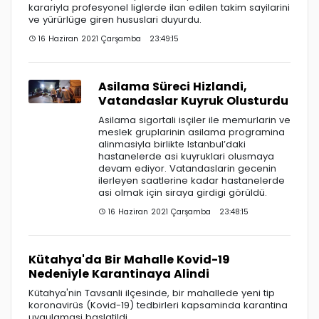
karariyla profesyonel liglerde ilan edilen takim sayilarini
ve yürürlüge giren hususlari duyurdu.
16 Haziran 2021 Çarşamba 23:49:15
Asilama Süreci Hizlandi,
Vatandaslar Kuyruk Olusturdu
Asilama sigortali isçiler ile memurlarin ve
meslek gruplarinin asilama programina
alinmasiyla birlikte Istanbul’daki
hastanelerde asi kuyruklari olusmaya
devam ediyor. Vatandaslarin gecenin
ilerleyen saatlerine kadar hastanelerde
asi olmak için siraya girdigi görüldü.
16 Haziran 2021 Çarşamba 23:48:15
Kütahya'da Bir Mahalle Kovid-19
Nedeniyle Karantinaya Alindi
Kütahya'nin Tavsanli ilçesinde, bir mahallede yeni tip
koronavirüs (Kovid-19) tedbirleri kapsaminda karantina
uygulamasi baslatildi.