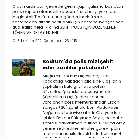
Olayin ardindan çevrede genis çapli çalisma baslatan
polis ekipleri otomobille kaçan 4 süpheliyi yakaladi
Mugla Adli Tip Kurumuna gönderilmek üzere
hastaneden alinan sehit polis için hastane bahçesinde
dua edilip helallik alindiSEHIT POLIS IÇIN DÜZENLENEN
TÖREN VE DETAY EKLENDI.
16 Haziran 2021 Çarşamba 23:44:15
Bodrum'da polisimizi şehit
eden zanlılar yakalandı!
Muğla’nın Bodrum ilçesinde, silah
kaçakçılığı yaptıkları bilgisine ulaşılan 3
şüphelinin kaldığı villaya polisin
düzenlediği baskında çatışma çıktı.
Şüphelilerin açtığı ateş sonucu
yaralanan polis memurlarından Ercan
Yangöz (26) şehit olurken, Abdülkadir
Doğan ise tedaviye alındı. Öte yandan
İçişleri Bakanı Süleyman Soylu, acı haber
sonrası paylaşımda bulundu. Ayrıca olay
yerine sevk edilen ekipler görevli polis
memurlarına silahlı saldırıda bulunan 4