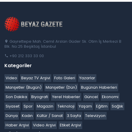
Gayrettepe Mah. Cemil Arslan Güder Sk. Otim İş Merkezi B
Blk. No:25 Beşiktaş İstanbul
+90 212 333 33 00
Kategoriler
Video
Beyaz TV Arşivi
Foto Galeri
Yazarlar
Manşetler (Bugün)
Manşetler (Dün)
Bugünün Haberleri
Son Dakika
Biyografi
Yerel Haberler
Güncel
Ekonomi
Siyaset
Spor
Magazin
Teknoloji
Yaşam
Eğitim
Sağlık
Dünya
Kadın
Kültür / Sanat
3.Sayfa
Televizyon
Haber Arşivi
Video Arşivi
Etiket Arşivi