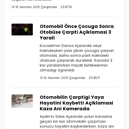
16 Haziran 2021 Çarşamba 23:47:15
Otomobil Önce Çocuga Sonra
Otobüse Çarpti Açiklamasi 3
Yarali
Kocaeli’nin Darica ilçesinde seyir
halindeyken yola çikan çocuga çarpan
otomobil, daha sonra park halindeki
otobüse çarparak durabildi. Kazada 3
kisi yaralanirken hayati tehlikelerinin
olmadigi ögrenildi.
16 Haziran 2021 Çarşamba 23:45:17
Otomobilin Çarptigi Yaya
Hayatini Kaybetti Açiklamasi
Kaza Ani Kamerada
Aydin’in Söke ilçesinde yolun karsisina
geçen bir kisi otomobilin çarpmasi
sonucu hayatini kaybederken, kaza ani