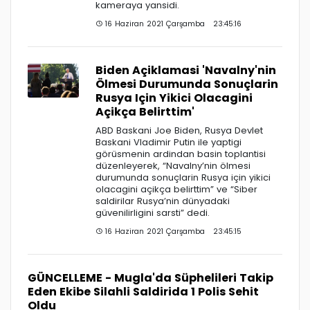
kameraya yansidi.
16 Haziran 2021 Çarşamba 23:45:16
Biden Açiklamasi 'Navalny'nin
Ölmesi Durumunda Sonuçlarin
Rusya Için Yikici Olacagini
Açikça Belirttim'
ABD Baskani Joe Biden, Rusya Devlet
Baskani Vladimir Putin ile yaptigi
görüsmenin ardindan basin toplantisi
düzenleyerek, “Navalny’nin ölmesi
durumunda sonuçlarin Rusya için yikici
olacagini açikça belirttim” ve “Siber
saldirilar Rusya’nin dünyadaki
güvenilirligini sarsti” dedi.
16 Haziran 2021 Çarşamba 23:45:15
GÜNCELLEME - Mugla'da Süphelileri Takip
Eden Ekibe Silahli Saldirida 1 Polis Sehit
Oldu