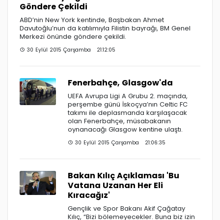
Göndere Çekildi
ABD’nin New York kentinde, Başbakan Ahmet
Davutoğlu’nun da katılımıyla Filistin bayrağı, BM Genel
Merkezi önünde göndere çekildi.
30 Eylül 2015 Çarşamba 21:12:05
Fenerbahçe, Glasgow'da
UEFA Avrupa Ligi A Grubu 2. maçında,
perşembe günü İskoçya’nın Celtic FC
takımı ile deplasmanda karşılaşacak
olan Fenerbahçe, müsabakanın
oynanacağı Glasgow kentine ulaştı.
30 Eylül 2015 Çarşamba 21:06:35
Bakan Kılıç Açıklaması 'Bu
Vatana Uzanan Her Eli
Kıracağız'
Gençlik ve Spor Bakanı Akif Çağatay
Kılıç, “Bizi bölemeyecekler. Buna biz izin