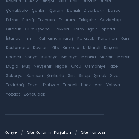
Bayburt
Bilecik
Bingöl
Bitlis
Bolu
Burdur
Bursa
Çanakkale
Çankırı
Çorum
Denizli
Diyarbakır
Düzce
Edirne
Elazığ
Erzincan
Erzurum
Eskişehir
Gaziantep
Giresun
Gümüşhane
Hakkari
Hatay
Iğdır
Isparta
İstanbul
İzmir
Kahramanmaraş
Karabük
Karaman
Kars
Kastamonu
Kayseri
Kilis
Kırıkkale
Kırklareli
Kırşehir
Kocaeli
Konya
Kütahya
Malatya
Manisa
Mardin
Mersin
Muğla
Muş
Nevşehir
Niğde
Ordu
Osmaniye
Rize
Sakarya
Samsun
Şanlıurfa
Siirt
Sinop
Şırnak
Sivas
Tekirdağ
Tokat
Trabzon
Tunceli
Uşak
Van
Yalova
Yozgat
Zonguldak
Künye
Site Kullanım Koşulları
Site Haritası