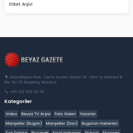
Etiket Arşivi
Gayrettepe Mah. Cemil Arslan Güder Sk. Otim İş Merkezi B
Blk. No:25 Beşiktaş İstanbul
+90 212 333 33 00
Kategoriler
Video
Beyaz TV Arşivi
Foto Galeri
Yazarlar
Manşetler (Bugün)
Manşetler (Dün)
Bugünün Haberleri
Son Dakika
Biyografi
Yerel Haberler
Güncel
Ekonomi