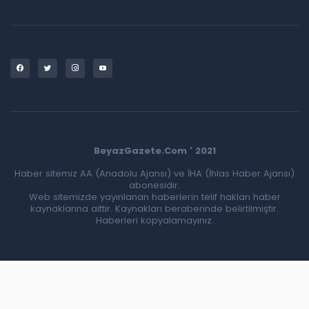
BeyazGazete.Com ' 2021
Haber sitemiz AA (Anadolu Ajansı) ve İHA (İhlas Haber Ajansı)
abonesidir.
Web sitemizde yayınlanan haberlerin telif hakları haber
kaynaklarına aittir. Kaynakları beraberinde belirtilmiştir.
Haberleri kopyalamayınız.