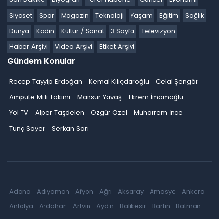
Siyaset
Spor
Magazin
Teknoloji
Yaşam
Eğitim
Sağlık
Dünya
Kadın
Kültür / Sanat
3.Sayfa
Televizyon
Haber Arşivi
Video Arşivi
Etiket Arşivi
Gündem Konular
Recep Tayyip Erdoğan
Kemal Kılıçdaroğlu
Celal Şengör
Ampute Milli Takımı
Mansur Yavaş
Ekrem İmamoğlu
Yol TV
Alper Taşdelen
Özgür Özel
Muharrem İnce
Tunç Soyer
Serkan Sarı
Adana
Adıyaman
Afyon
Ağrı
Aksaray
Amasya
Ankara
Antalya
Ardahan
Artvin
Aydın
Balıkesir
Bartın
Batman