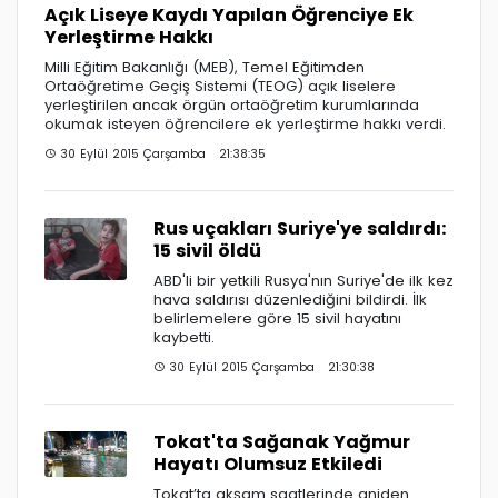
Açık Liseye Kaydı Yapılan Öğrenciye Ek
Yerleştirme Hakkı
Milli Eğitim Bakanlığı (MEB), Temel Eğitimden
Ortaöğretime Geçiş Sistemi (TEOG) açık liselere
yerleştirilen ancak örgün ortaöğretim kurumlarında
okumak isteyen öğrencilere ek yerleştirme hakkı verdi.
30 Eylül 2015 Çarşamba 21:38:35
Rus uçakları Suriye'ye saldırdı:
15 sivil öldü
ABD'li bir yetkili Rusya'nın Suriye'de ilk kez
hava saldırısı düzenlediğini bildirdi. İlk
belirlemelere göre 15 sivil hayatını
kaybetti.
30 Eylül 2015 Çarşamba 21:30:38
Tokat'ta Sağanak Yağmur
Hayatı Olumsuz Etkiledi
Tokat’ta akşam saatlerinde aniden