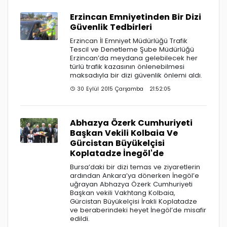
Erzincan Emniyetinden Bir Dizi
Güvenlik Tedbirleri
Erzincan İl Emniyet Müdürlüğü Trafik
Tescil ve Denetleme Şube Müdürlüğü
Erzincan’da meydana gelebilecek her
türlü trafik kazasının önlenebilmesi
maksadıyla bir dizi güvenlik önlemi aldı.
30 Eylül 2015 Çarşamba 21:52:05
Abhazya Özerk Cumhuriyeti
Başkan Vekili Kolbaia Ve
Gürcistan Büyükelçisi
Koplatadze İnegöl'de
Bursa’daki bir dizi temas ve ziyaretlerin
ardından Ankara’ya dönerken İnegöl’e
uğrayan Abhazya Özerk Cumhuriyeti
Başkan vekili Vakhtang Kolbaia,
Gürcistan Büyükelçisi İrakli Koplatadze
ve beraberindeki heyet İnegöl’de misafir
edildi.