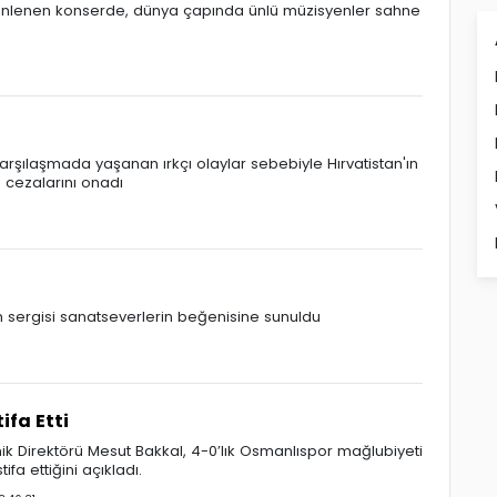
üzenlenen konserde, dünya çapında ünlü müzisyenler sahne
karşılaşmada yaşanan ırkçı olaylar sebebiyle Hırvatistan'ın
 cezalarını onadı
n sergisi sanatseverlerin beğenisine sunuldu
ifa Etti
ik Direktörü Mesut Bakkal, 4-0’lık Osmanlıspor mağlubiyeti
ifa ettiğini açıkladı.