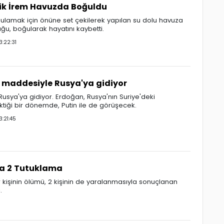
ik İrem Havuzda Boğuldu
lamak için önüne set çekilerek yapılan su dolu havuza
ğu, boğularak hayatını kaybetti.
:22:31
' maddesiyle Rusya'ya gidiyor
Rusya'ya gidiyor. Erdoğan, Rusya'nın Suriye'deki
ktiği bir dönemde, Putin ile de görüşecek.
:21:45
nda 2 Tutuklama
ir kişinin ölümü, 2 kişinin de yaralanmasıyla sonuçlanan
.