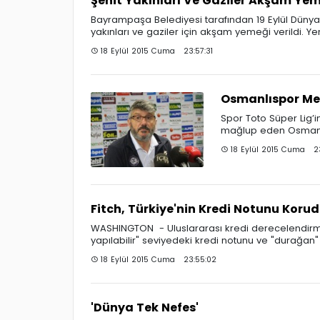
Şehit Yakınları Ve Gaziler Akşam Yem
Bayrampaşa Belediyesi tarafından 19 Eylül Dünya
yakınları ve gaziler için akşam yemeği verildi. Y
18 Eylül 2015 Cuma 23:57:31
Osmanlıspor Me
Spor Toto Süper Lig’
mağlup eden Osmanlı
18 Eylül 2015 Cuma 23
Fitch, Türkiye'nin Kredi Notunu Korud
WASHINGTON - Uluslararası kredi derecelendirme ku
yapılabilir" seviyedeki kredi notunu ve "durağa
18 Eylül 2015 Cuma 23:55:02
'Dünya Tek Nefes'