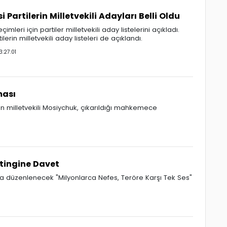
 Partilerin Milletvekili Adayları Belli Oldu
mleri için partiler milletvekili aday listelerini açıkladı.
lerin milletvekili aday listeleri de açıklandı.
:27:01
ması
an milletvekili Mosiychuk, çıkarıldığı mahkemece
itingine Davet
a düzenlenecek "Milyonlarca Nefes, Teröre Karşı Tek Ses"