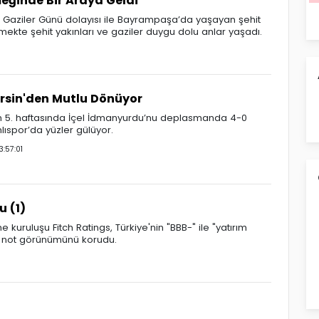
eğinde Bir Araya Geldi
 Gaziler Günü dolayısı ile Bayrampaşa’da yaşayan şehit
emekte şehit yakınları ve gaziler duygu dolu anlar yaşadı.
rsin'den Mutlu Dönüyor
in 5. haftasında İçel İdmanyurdu’nu deplasmanda 4-0
spor’da yüzler gülüyor.
:57:01
u (1)
ruluşu Fitch Ratings, Türkiye'nin "BBB-" ile "yatırım
n" not görünümünü korudu.