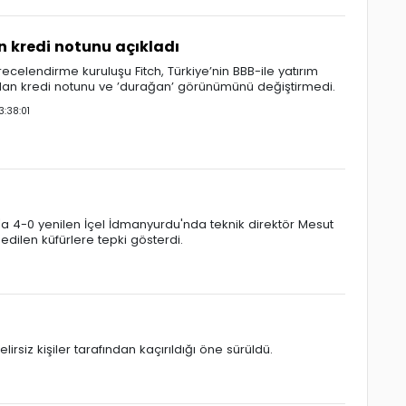
in kredi notunu açıkladı
recelendirme kuruluşu Fitch, Türkiye’nin BBB-ile yatırım
olan kredi notunu ve ’durağan’ görünümünü değiştirmedi.
:38:01
'a 4-0 yenilen İçel İdmanyurdu'nda teknik direktör Mesut
 edilen küfürlere tepki gösterdi.
elirsiz kişiler tarafından kaçırıldığı öne sürüldü.