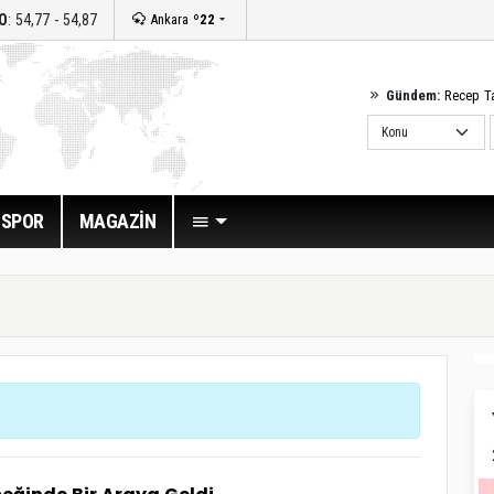
O
: 54,77 - 54,87
Ankara
º22
Gündem:
Recep T
SPOR
MAGAZİN