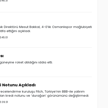
:46:31
ik Direktörü Mesut Bakkal, 4-0’lık Osmanlıspor mağlubiyeti
ifa ettiğini açıkladı.
:45:01
sı
neyine roket atıldığını iddia etti.
i Notunu Açıkladı
recelendirme kuruluşu Fitch, Türkiye’nin BBB-ile yatırım
olan kredi notunu ve ’durağan’ görünümünü değiştirmedi.
:39:31