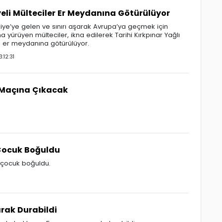
yeli Mülteciler Er Meydanına Götürülüyor
iye’ye gelen ve sınırı aşarak Avrupa’ya geçmek için
na yürüyen mülteciler, ikna edilerek Tarihi Kırkpınar Yağlı
ğı er meydanına götürülüyor.
12:31
n Maçına Çıkacak
Çocuk Boğuldu
 çocuk boğuldu.
rak Durabildi