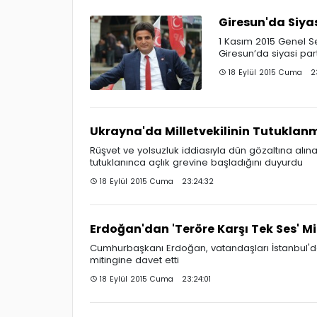
Giresun'da Siyasi
1 Kasım 2015 Genel Seçi
Giresun’da siyasi parti
18 Eylül 2015 Cuma 23
Ukrayna'da Milletvekilinin Tutuklan
Rüşvet ve yolsuzluk iddiasıyla dün gözaltına alın
tutuklanınca açlık grevine başladığını duyurdu
18 Eylül 2015 Cuma 23:24:32
Erdoğan'dan 'Teröre Karşı Tek Ses' M
Cumhurbaşkanı Erdoğan, vatandaşları İstanbul'd
mitingine davet etti
18 Eylül 2015 Cuma 23:24:01