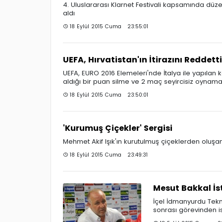
4. Uluslararası Klarnet Festivali kapsamında d
aldı
18 Eylül 2015 Cuma 23:55:01
UEFA, Hırvatistan'ın İtirazını Reddetti
UEFA, EURO 2016 Elemeleri'nde İtalya ile yapılan 
aldığı bir puan silme ve 2 maç seyircisiz oynama
18 Eylül 2015 Cuma 23:50:01
'Kurumuş Çiçekler' Sergisi
Mehmet Akif Işık'ın kurutulmuş çiçeklerden oluşa
18 Eylül 2015 Cuma 23:49:31
Mesut Bakkal İst
İçel İdmanyurdu Tekn
sonrası görevinden ist