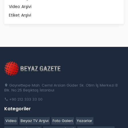
Video Arşivi
Etiket Arşivi
Gayrettepe Mah. Cemil Arslan Güder Sk. Otim İş Merkezi B
Blk. No:25 Beşiktaş İstanbul
+90 212 333 33 00
Kategoriler
Video
Beyaz TV Arşivi
Foto Galeri
Yazarlar