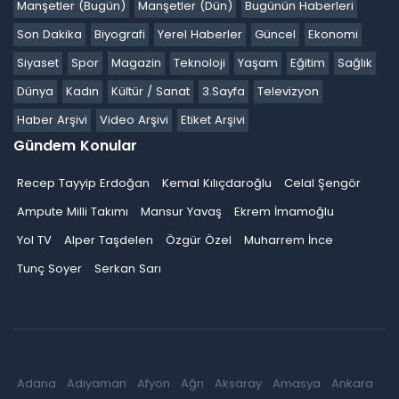
Manşetler (Bugün)
Manşetler (Dün)
Bugünün Haberleri
Son Dakika
Biyografi
Yerel Haberler
Güncel
Ekonomi
Siyaset
Spor
Magazin
Teknoloji
Yaşam
Eğitim
Sağlık
Dünya
Kadın
Kültür / Sanat
3.Sayfa
Televizyon
Haber Arşivi
Video Arşivi
Etiket Arşivi
Gündem Konular
Recep Tayyip Erdoğan
Kemal Kılıçdaroğlu
Celal Şengör
Ampute Milli Takımı
Mansur Yavaş
Ekrem İmamoğlu
Yol TV
Alper Taşdelen
Özgür Özel
Muharrem İnce
Tunç Soyer
Serkan Sarı
Adana
Adıyaman
Afyon
Ağrı
Aksaray
Amasya
Ankara