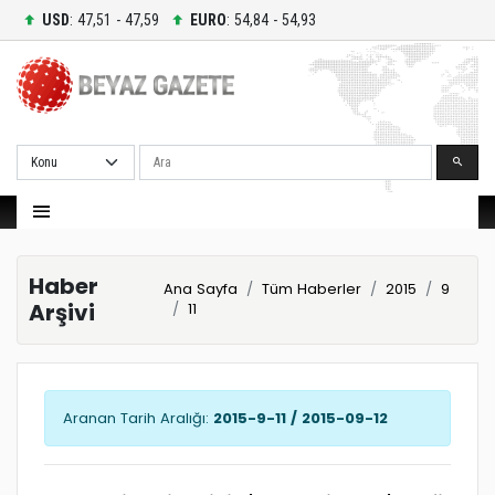
USD
: 47,51 - 47,59
EURO
: 54,84 - 54,93
Ara
Haber
Ana Sayfa
Tüm Haberler
2015
9
Arşivi
11
Aranan Tarih Aralığı:
2015-9-11 / 2015-09-12