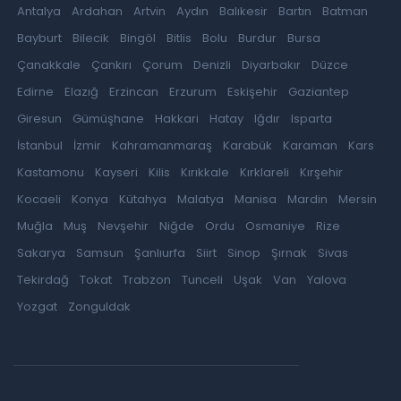
Antalya
Ardahan
Artvin
Aydın
Balıkesir
Bartın
Batman
Bayburt
Bilecik
Bingöl
Bitlis
Bolu
Burdur
Bursa
Çanakkale
Çankırı
Çorum
Denizli
Diyarbakır
Düzce
Edirne
Elazığ
Erzincan
Erzurum
Eskişehir
Gaziantep
Giresun
Gümüşhane
Hakkari
Hatay
Iğdır
Isparta
İstanbul
İzmir
Kahramanmaraş
Karabük
Karaman
Kars
Kastamonu
Kayseri
Kilis
Kırıkkale
Kırklareli
Kırşehir
Kocaeli
Konya
Kütahya
Malatya
Manisa
Mardin
Mersin
Muğla
Muş
Nevşehir
Niğde
Ordu
Osmaniye
Rize
Sakarya
Samsun
Şanlıurfa
Siirt
Sinop
Şırnak
Sivas
Tekirdağ
Tokat
Trabzon
Tunceli
Uşak
Van
Yalova
Yozgat
Zonguldak