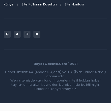
Künye
Site Kullanım Koşulları
Site Haritası
BeyazGazete.Com ' 2021
Haber sitemiz AA (Anadolu Ajansı) ve İHA (İhlas Haber Ajansı)
abonesidir.
Web sitemizde yayınlanan haberlerin telif hakları haber
kaynaklarına aittir. Kaynakları beraberinde belirtilmiştir.
Haberleri kopyalamayınız.