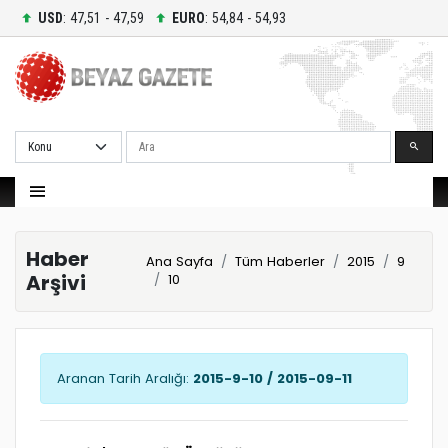
USD
: 47,51 - 47,59
EURO
: 54,84 - 54,93
Ara
Haber
Ana Sayfa
Tüm Haberler
2015
9
Arşivi
10
Aranan Tarih Aralığı:
2015-9-10 / 2015-09-11