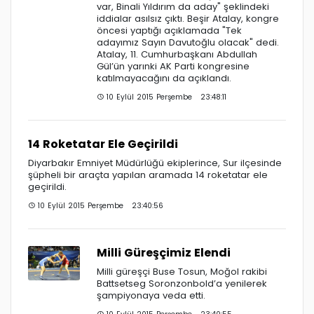
var, Binali Yıldırım da aday" şeklindeki
iddialar asılsız çıktı. Beşir Atalay, kongre
öncesi yaptığı açıklamada "Tek
adayımız Sayın Davutoğlu olacak" dedi.
Atalay, 11. Cumhurbaşkanı Abdullah
Gül’ün yarınki AK Parti kongresine
katılmayacağını da açıklandı.
10 Eylül 2015 Perşembe 23:48:11
14 Roketatar Ele Geçirildi
Diyarbakır Emniyet Müdürlüğü ekiplerince, Sur ilçesinde
şüpheli bir araçta yapılan aramada 14 roketatar ele
geçirildi.
10 Eylül 2015 Perşembe 23:40:56
Milli Güreşçimiz Elendi
Milli güreşçi Buse Tosun, Moğol rakibi
Battsetseg Soronzonbold’a yenilerek
şampiyonaya veda etti.