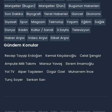
Manşetler (Bugün)
Manşetler (Dün)
Bugünün Haberleri
Son Dakika
Biyografi
Yerel Haberler
Güncel
Ekonomi
Siyaset
Spor
Magazin
Teknoloji
Yaşam
Eğitim
Sağlık
Dünya
Kadın
Kültür / Sanat
3.Sayfa
Televizyon
Haber Arşivi
Video Arşivi
Etiket Arşivi
Gündem Konular
Recep Tayyip Erdoğan
Kemal Kılıçdaroğlu
Celal Şengör
Ampute Milli Takımı
Mansur Yavaş
Ekrem İmamoğlu
Yol TV
Alper Taşdelen
Özgür Özel
Muharrem İnce
Tunç Soyer
Serkan Sarı
Adana
Adıyaman
Afyon
Ağrı
Aksaray
Amasya
Ankara