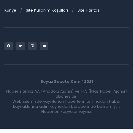
Künye
Site Kullanım Koşulları
Site Haritası
BeyazGazete.Com ' 2021
Haber sitemiz AA (Anadolu Ajansı) ve İHA (İhlas Haber Ajansı)
abonesidir.
Web sitemizde yayınlanan haberlerin telif hakları haber
kaynaklarına aittir. Kaynakları beraberinde belirtilmiştir.
Haberleri kopyalamayınız.