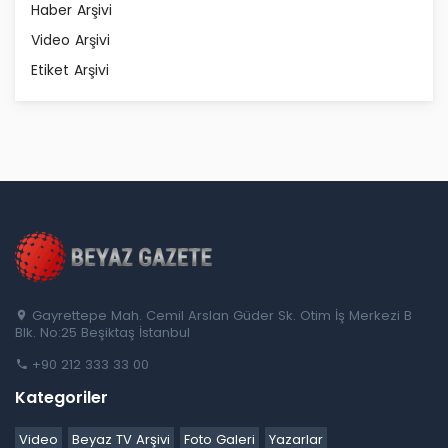
Haber Arşivi
Video Arşivi
Etiket Arşivi
Gayrettepe Mah. Cemil Arslan Güder Sk. Otim İş Merkezi B
Blk. No:25 Beşiktaş İstanbul
+90 212 333 33 00
Kategoriler
Video
Beyaz TV Arşivi
Foto Galeri
Yazarlar