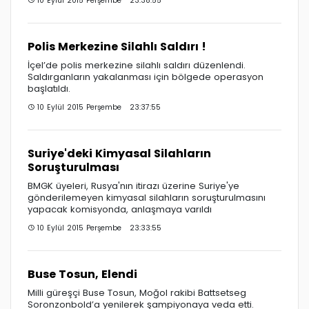
10 Eylül 2015 Perşembe 23:38:55
Polis Merkezine Silahlı Saldırı !
İçel’de polis merkezine silahlı saldırı düzenlendi.
Saldırganların yakalanması için bölgede operasyon
başlatıldı.
10 Eylül 2015 Perşembe 23:37:55
Suriye'deki Kimyasal Silahların
Soruşturulması
BMGK üyeleri, Rusya'nın itirazı üzerine Suriye'ye
gönderilemeyen kimyasal silahların soruşturulmasını
yapacak komisyonda, anlaşmaya varıldı
10 Eylül 2015 Perşembe 23:33:55
Buse Tosun, Elendi
Milli güreşçi Buse Tosun, Moğol rakibi Battsetseg
Soronzonbold’a yenilerek şampiyonaya veda etti.