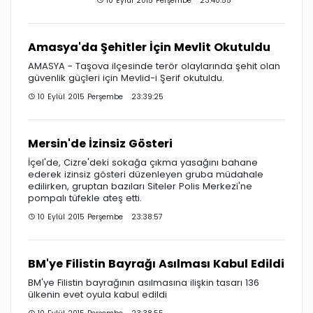
10 Eylül 2015 Perşembe 23:40:55
Amasya'da Şehitler İçin Mevlit Okutuldu
AMASYA - Taşova ilçesinde terör olaylarında şehit olan
güvenlik güçleri için Mevlid-i Şerif okutuldu.
10 Eylül 2015 Perşembe 23:39:25
Mersin'de İzinsiz Gösteri
İçel'de, Cizre'deki sokağa çıkma yasağını bahane
ederek izinsiz gösteri düzenleyen gruba müdahale
edilirken, gruptan bazıları Siteler Polis Merkezi'ne
pompalı tüfekle ateş etti.
10 Eylül 2015 Perşembe 23:38:57
BM'ye Filistin Bayrağı Asılması Kabul Edildi
BM'ye Filistin bayrağının asılmasına ilişkin tasarı 136
ülkenin evet oyula kabul edildi