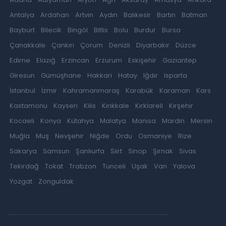
Antalya
Ardahan
Artvin
Aydın
Balıkesir
Bartın
Batman
Bayburt
Bilecik
Bingöl
Bitlis
Bolu
Burdur
Bursa
Çanakkale
Çankırı
Çorum
Denizli
Diyarbakır
Düzce
Edirne
Elazığ
Erzincan
Erzurum
Eskişehir
Gaziantep
Giresun
Gümüşhane
Hakkari
Hatay
Iğdır
Isparta
İstanbul
İzmir
Kahramanmaraş
Karabük
Karaman
Kars
Kastamonu
Kayseri
Kilis
Kırıkkale
Kırklareli
Kırşehir
Kocaeli
Konya
Kütahya
Malatya
Manisa
Mardin
Mersin
Muğla
Muş
Nevşehir
Niğde
Ordu
Osmaniye
Rize
Sakarya
Samsun
Şanlıurfa
Siirt
Sinop
Şırnak
Sivas
Tekirdağ
Tokat
Trabzon
Tunceli
Uşak
Van
Yalova
Yozgat
Zonguldak