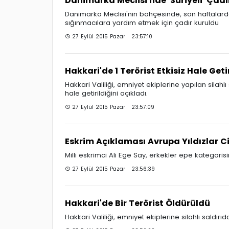
Danimarka Meclisi'nde 'Suriyeli' Çadı
Danimarka Meclisi'nin bahçesinde, son haftalarda 
sığınmacılara yardım etmek için çadır kuruldu
27 Eylül 2015 Pazar 23:57:10
Hakkari'de 1 Terörist Etkisiz Hale Getir
Hakkari Valiliği, emniyet ekiplerine yapılan silahlı
hale getirildiğini açıkladı.
27 Eylül 2015 Pazar 23:57:09
Eskrim Açıklaması Avrupa Yıldızlar C
Milli eskrimci Ali Ege Say, erkekler epe kategor
27 Eylül 2015 Pazar 23:56:39
Hakkari'de Bir Terörist Öldürüldü
Hakkari Valiliği, emniyet ekiplerine silahlı saldırıda