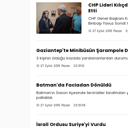
CHP Lideri Kılıçd
Etti
CHP Genel Başkanı Ke
Binbaşı Yavuz Sonat G
27 Eylül 2015 Pazar 2
Gaziantep'te Minibüsün Şarampole D
3 kişinin öldüğü kazada yaralananlardan durumu a
27 Eylül 2015 Pazar 23:31:10
Batman'da Faciadan Dönüldü
Batman’ın Sason ilçesinde teröristler tarafından 
patlatıldı.
27 Eylül 2015 Pazar 23:31:09
İsrail Ordusu Suriye'yi Vurdu