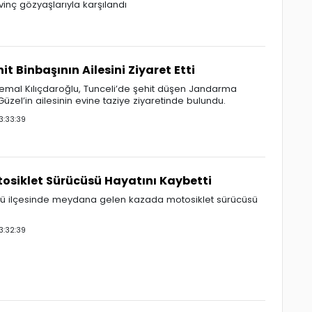
inç gözyaşlarıyla karşılandı
it Binbaşının Ailesini Ziyaret Etti
mal Kılıçdaroğlu, Tunceli’de şehit düşen Jandarma
üzel’in ailesinin evine taziye ziyaretinde bulundu.
3:33:39
siklet Sürücüsü Hayatını Kaybetti
ü ilçesinde meydana gelen kazada motosiklet sürücüsü
3:32:39