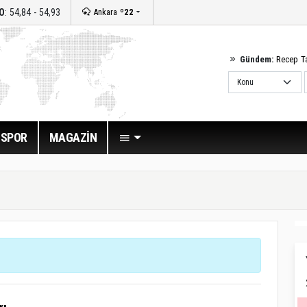
O
: 54,84 - 54,93
Ankara
º22
Gündem:
Recep T
SPOR
MAGAZİN