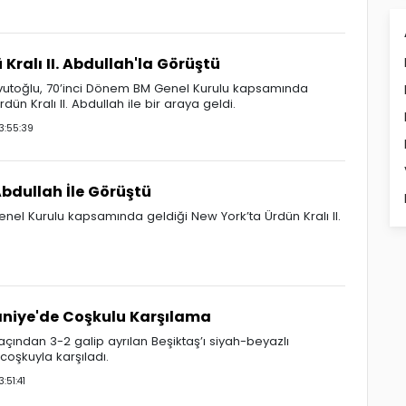
Kralı II. Abdullah'la Görüştü
toğlu, 70’inci Dönem BM Genel Kurulu kapsamında
dün Kralı II. Abdullah ile bir araya geldi.
3:55:39
Abdullah İle Görüştü
el Kurulu kapsamında geldiği New York’ta Ürdün Kralı II.
niye'de Coşkulu Karşılama
ından 3-2 galip ayrılan Beşiktaş’ı siyah-beyazlı
 coşkuyla karşıladı.
51:41