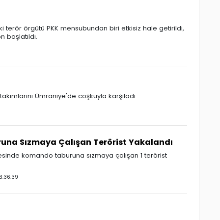
i terör örgütü PKK mensubundan biri etkisiz hale getirildi,
 başlatıldı.
 takımlarını Ümraniye'de coşkuyla karşıladı
na Sızmaya Çalışan Terörist Yakalandı
ilçesinde komando taburuna sızmaya çalışan 1 terörist
3:36:39