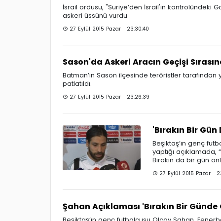
İsrail ordusu, "Suriye’den İsrail'in kontrolündeki Go
askeri üssünü vurdu
27 Eylül 2015 Pazar 23:30:40
Sason'da Askeri Aracın Geçişi Sıras
Batman’ın Sason ilçesinde teröristler tarafından 
patlatıldı.
27 Eylül 2015 Pazar 23:26:39
'Bırakın Bir Gün
Beşiktaş’ın genç fut
yaptığı açıklamada, 
Bırakın da bir gün onl
27 Eylül 2015 Pazar 23
Şahan Açıklaması 'Bırakın Bir Günde 
Beşiktaş’ın genç futbolcusu Olcay Şahan, Fenerb