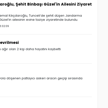
aroğlu, Şehit Binbaşı Güzel'in Ailesini Ziyaret
mal Kılıçdaroğlu, Tunceli’de şehit düşen Jandarma
üzel’in ailesinin evine taziye ziyaretinde bulundu.
3:32:09
evrilmesi
ğır olan 2 kişi daha hayatını kaybetti
yola döşenen patlayıcı askeri aracın geçişi sırasında