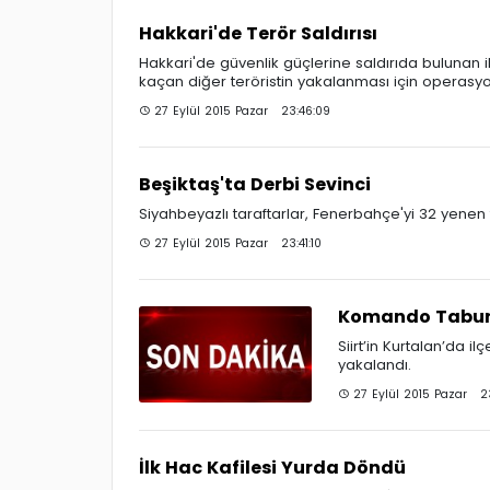
Hakkari'de Terör Saldırısı
Hakkari'de güvenlik güçlerine saldırıda bulunan ik
kaçan diğer teröristin yakalanması için operasyon
27 Eylül 2015 Pazar 23:46:09
Beşiktaş'ta Derbi Sevinci
Siyahbeyazlı taraftarlar, Fenerbahçe'yi 32 yenen
27 Eylül 2015 Pazar 23:41:10
Komando Taburu
Siirt’in Kurtalan’da 
yakalandı.
27 Eylül 2015 Pazar 2
İlk Hac Kafilesi Yurda Döndü