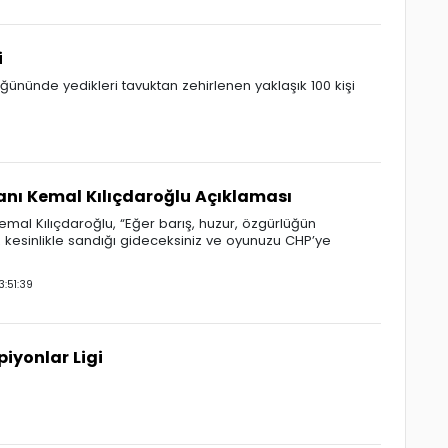
i
üğününde yedikleri tavuktan zehirlenen yaklaşık 100 kişi
nı Kemal Kılıçdaroğlu Açıklaması
mal Kılıçdaroğlu, “Eğer barış, huzur, özgürlüğün
z kesinlikle sandığı gideceksiniz ve oyunuzu CHP’ye
:51:39
iyonlar Ligi