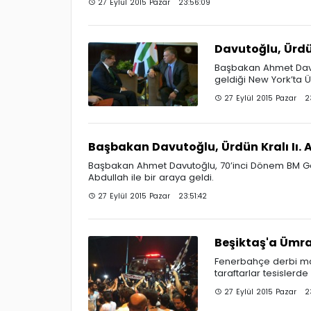
27 Eylül 2015 Pazar 23:56:09
Davutoğlu, Ürdü 
Başbakan Ahmet Davu
geldiği New York’ta Ür
27 Eylül 2015 Pazar 2
Başbakan Davutoğlu, Ürdün Kralı Iı. 
Başbakan Ahmet Davutoğlu, 70’inci Dönem BM Gen
Abdullah ile bir araya geldi.
27 Eylül 2015 Pazar 23:51:42
Beşiktaş'a Ümra
Fenerbahçe derbi maç
taraftarlar tesislerde
27 Eylül 2015 Pazar 23: