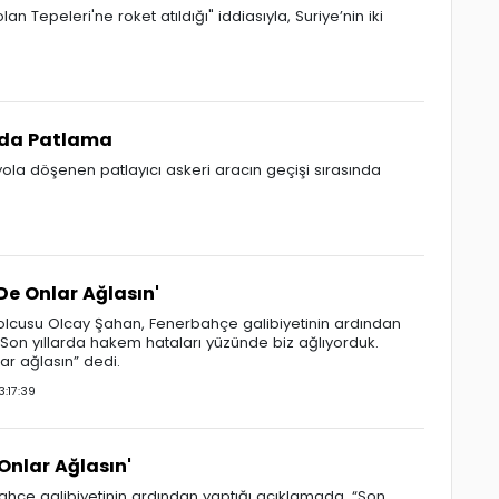
lan Tepeleri'ne roket atıldığı" iddiasıyla, Suriye’nin iki
ında Patlama
yola döşenen patlayıcı askeri aracın geçişi sırasında
 De Onlar Ağlasın'
bolcusu Olcay Şahan, Fenerbahçe galibiyetinin ardından
“Son yıllarda hakem hataları yüzünde biz ağlıyorduk.
ar ağlasın” dedi.
:17:39
Onlar Ağlasın'
ahçe galibiyetinin ardından yaptığı açıklamada, “Son