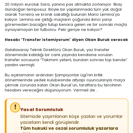
20 milyon euroluk Sara, yanına pas atmakta zorlanıyor. İlkay
Gündoğan temposuz. Böyle bir yapılanmada tüm yük doğal
olarak Torreira ve kronik sakatlığı bulunan Mario Lemina'ya
kalıyor. Lemina ise çıktığı maçların çoğunda ikinci yarıyı
göremeden bacağını tutup kenara gelen ve bir sonraki maçta
oynayamayan bir futbolcu. Peki geriye ne kalıyor?
Hesabı ‘Transfer istemiyorum' diyen Okan Buruk verecek
Galatasaray Teknik Direktörü Okan Buruk, yaz transfer
döneminde katıldığı bir canlı yayında kendisine sorulan
transfer sorusuna “Takımım yeterli, bundan sonrası top bende”
yanıtını vermişti.
Bu açıklamanın ardından Şampiyonlar Ligi'nin kritik
dönemlerinde yedek kulübesinde altyapı oyuncularıyla maça
çıkmak zorunda kalan Okan Buruk'un, taraftara bu tercihinin
hesabını vereceğini düşünüyorum. Vermeli de…
Yasal Sorumluluk
Sitemizde yayımlanan köşe yazıları ve yorumlar
yazarların kendi görüşleridir.
Tüm hukuki ve cezai sorumluluk yazarlara