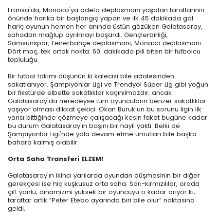
Fransa'da, Monaco'ya adeta deplasmanı yaşatan taraftarının
önünde harika bir başlangıç yapan ve ilk 45 dakikada gol
hariç oyunun hemen her anında üstün gözüken Galatasaray,
sahadan mağlup ayrılmayı başardı. Gençlerbirliği,
Samsunspor, Fenerbahçe deplasmanı, Monaco deplasmanı…
Dört maç, tek ortak nokta: 60. dakikada pili biten bir futbolcu
topluluğu.
Bir futbol takımı düşünün ki kalecisi bile adalesinden
sakatlanıyor. Şampiyonlar Ligi ve Trendyol Süper Lig gibi yoğun
bir fikstürde elbette sakatlıklar kaçınılmazdır; ancak
Galatasaray'da neredeyse tüm oyuncuların benzer sakatlıklar
yaşıyor olması dikkat çekici. Okan Buruk'un bu sorunu ligin ilk
yarısı bittiğinde çözmeye çalışacağı kesin fakat bugüne kadar
bu durum Galatasaray'ın başını bir hayli yaktı. Belki de
Şampiyonlar Ligi'nde yola devam etme umutları bile başka
bahara kalmış olabilir.
Orta Saha Transferi ELZEM!
Galatasaray'ın ikinci yarılarda oyundan düşmesinin bir diğer
gerekçesi ise hiç kuşkusuz orta saha. Sarı-kırmızılılar, orada
çift yönlü, dinamizmi yüksek bir oyuncuyu o kadar arıyor ki;
taraftar artık “Peter Etebo ayarında biri bile olur” noktasına
geldi.