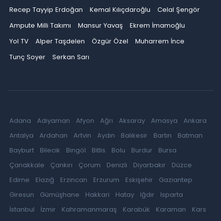
Recep Tayyip Erdoğan
Kemal Kılıçdaroğlu
Celal Şengör
Ampute Milli Takımı
Mansur Yavaş
Ekrem İmamoğlu
Yol TV
Alper Taşdelen
Özgür Özel
Muharrem İnce
Tunç Soyer
Serkan Sarı
Adana
Adıyaman
Afyon
Ağrı
Aksaray
Amasya
Ankara
Antalya
Ardahan
Artvin
Aydın
Balıkesir
Bartın
Batman
Bayburt
Bilecik
Bingöl
Bitlis
Bolu
Burdur
Bursa
Çanakkale
Çankırı
Çorum
Denizli
Diyarbakır
Düzce
Edirne
Elazığ
Erzincan
Erzurum
Eskişehir
Gaziantep
Giresun
Gümüşhane
Hakkari
Hatay
Iğdır
Isparta
İstanbul
İzmir
Kahramanmaraş
Karabük
Karaman
Kars