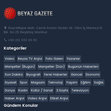
Gayrettepe Mah. Cemil Arslan Güder Sk. Otim İş Merkezi B
Blk. No:25 Beşiktaş İstanbul
+90 212 333 33 00
Kategoriler
Video
Beyaz TV Arşivi
Foto Galeri
Yazarlar
Manşetler (Bugün)
Manşetler (Dün)
Bugünün Haberleri
Son Dakika
Biyografi
Yerel Haberler
Güncel
Ekonomi
Siyaset
Spor
Magazin
Teknoloji
Yaşam
Eğitim
Sağlık
Dünya
Kadın
Kültür / Sanat
3.Sayfa
Televizyon
Haber Arşivi
Video Arşivi
Etiket Arşivi
Gündem Konular