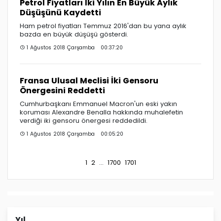
Petrol Fiyatları İki Yılın En Büyük Aylık
Düşüşünü Kaydetti
Ham petrol fiyatları Temmuz 2016'dan bu yana aylık
bazda en büyük düşüşü gösterdi.
1 Ağustos 2018 Çarşamba 00:37:20
Fransa Ulusal Meclisi İki Gensoru
Önergesini Reddetti
Cumhurbaşkanı Emmanuel Macron'un eski yakın
koruması Alexandre Benalla hakkında muhalefetin
verdiği iki gensoru önergesi reddedildi.
1 Ağustos 2018 Çarşamba 00:05:20
1
2
...
1700
1701
Yıl