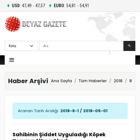
USD
: 47,49 - 47,57
EURO
: 54,81 - 54,91
Ara
Haber Arşivi
Ana Sayfa
Tüm Haberler
2018
8
Aranan Tarih Aralığı:
2018-8-1 / 2018-09-01
Sahibinin Şiddet Uyguladığı Köpek