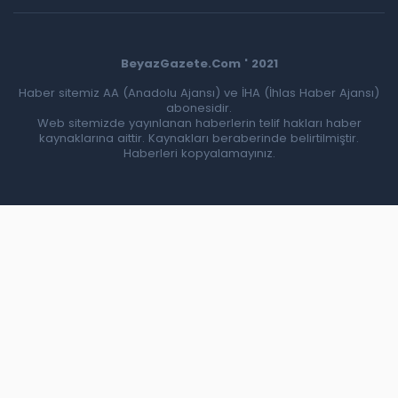
BeyazGazete.Com ' 2021
Haber sitemiz AA (Anadolu Ajansı) ve İHA (İhlas Haber Ajansı)
abonesidir.
Web sitemizde yayınlanan haberlerin telif hakları haber
kaynaklarına aittir. Kaynakları beraberinde belirtilmiştir.
Haberleri kopyalamayınız.