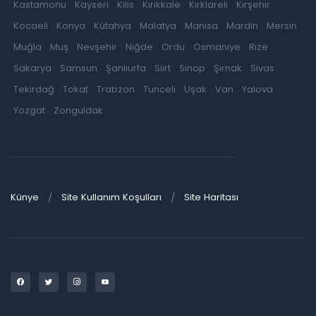
Kastamonu
Kayseri
Kilis
Kırıkkale
Kırklareli
Kırşehir
Kocaeli
Konya
Kütahya
Malatya
Manisa
Mardin
Mersin
Muğla
Muş
Nevşehir
Niğde
Ordu
Osmaniye
Rize
Sakarya
Samsun
Şanlıurfa
Siirt
Sinop
Şırnak
Sivas
Tekirdağ
Tokat
Trabzon
Tunceli
Uşak
Van
Yalova
Yozgat
Zonguldak
Künye
Site Kullanım Koşulları
Site Haritası