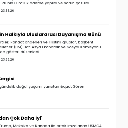
 20 bin Euro’luk ödeme yapıldı ve sorun çözüldü.
23:56:26
tin Halkıyla Uluslararası Dayanışma Günü
tiler, kanaat önderleri ve Filistinli gruplar, başkent
 Milletler (BM) Batı Asya Ekonomik ve Sosyal Komisyonu
e gösteri düzenledi.
23:55:26
ergisi
i gündelik doğal yaşamı yansıtan &quot;Gören
an Çok Daha İyi'
Trump, Meksika ve Kanada ile ortak imzalanan USMCA