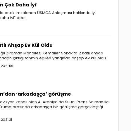
 Çok Daha İyi'
le ortak imzalanan USMCA Anlaşması hakkında iyi
aha iyi” dedi.
tlı Ahşap Ev Kül Oldu
ğlı Zıraman Mahallesi Kemaller Sokak’ta 2 katlı ahşap
badan çıktığı tahmin edilen yangında ahşap ev kül oldu.
3:51:56
an’dan ‘arkadaşça’ görüşme
evizyon kanalı olan Al Arabiya'da Suudi Prens Selman ile
Trump arasında arkadaşça bir görüşme gerçekleştiği
3:51:21