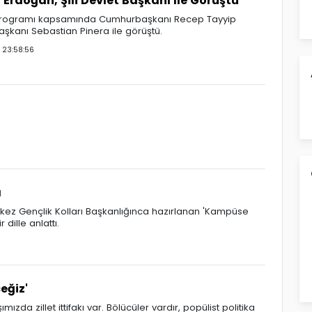
rdoğan, Şili Devlet Başkanı İle Görüştü
i programı kapsamında Cumhurbaşkanı Recep Tayyip
Başkanı Sebastian Pinera ile görüştü.
23:58:56
ı
erkez Gençlik Kolları Başkanlığınca hazırlanan 'Kampüse
r dille anlattı.
eğiz'
zda zillet ittifakı var. Bölücüler vardır, popülist politika