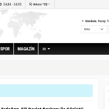
O
: 54,84 - 54,93
Ankara
º22
Gündem:
Recep T
SPOR
MAGAZİN