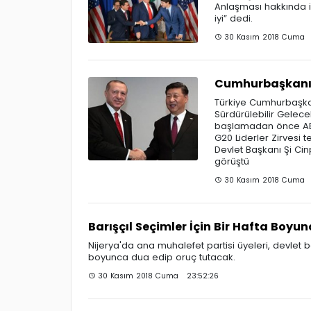
Anlaşması hakkında i
iyi” dedi.
30 Kasım 2018 Cuma 
Cumhurbaşkanı 
Türkiye Cumhurbaşkan
Sürdürülebilir Gelece
başlamadan önce ABD
G20 Liderler Zirvesi
Devlet Başkanı Şi Ci
görüştü
30 Kasım 2018 Cuma 
Barışçıl Seçimler İçin Bir Hafta Boy
Nijerya'da ana muhalefet partisi üyeleri, devlet 
boyunca dua edip oruç tutacak.
30 Kasım 2018 Cuma 23:52:26