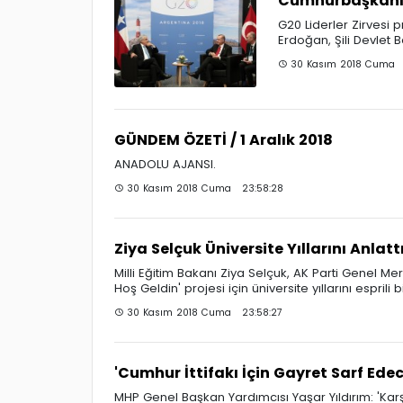
Cumhurbaşkanı E
G20 Liderler Zirves
Erdoğan, Şili Devlet 
30 Kasım 2018 Cuma 
GÜNDEM ÖZETİ / 1 Aralık 2018
ANADOLU AJANSI.
30 Kasım 2018 Cuma 23:58:28
Ziya Selçuk Üniversite Yıllarını Anlatt
Milli Eğitim Bakanı Ziya Selçuk, AK Parti Genel M
Hoş Geldin' projesi için üniversite yıllarını esprili bi
30 Kasım 2018 Cuma 23:58:27
'Cumhur İttifakı İçin Gayret Sarf Edec
MHP Genel Başkan Yardımcısı Yaşar Yıldırım: 'Karşımı