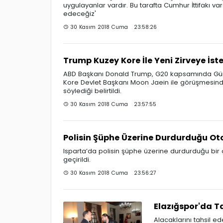
uygulayanlar vardır. Bu tarafta Cumhur İttifakı var
edeceğiz'
30 Kasım 2018 Cuma 23:58:26
Trump Kuzey Kore İle Yeni Zirveye İste
ABD Başkanı Donald Trump, G20 kapsamında Güney
Kore Devlet Başkanı Moon Jaein ile görüşmesinde 
söylediği belirtildi.
30 Kasım 2018 Cuma 23:57:55
Polisin Şüphe Üzerine Durdurduğu Oto
Isparta’da polisin şüphe üzerine durdurduğu bir 
geçirildi.
30 Kasım 2018 Cuma 23:56:27
Elazığspor'da T
Alacaklarını tahsil e