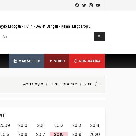
ayyip Erdoğan
-
Putin
-
Devlet Bahçeli
-
Kemal Kılıçdaroğlu
Ara
MANŞETLER
VİDEO
SON DAKİKA
Ana Sayfa
Tüm Haberler
2018
11
Yıl
2009
2010
2011
2012
2013
2014
2015
2016
2017
2018
2019
2020