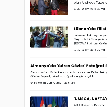
olan Andreas Tatos’a
30 Kasım 2018 Cuma 
Lübnan'da Filis
Lübnan'daki siyasi par
Beyrut'taki Birleşmiş
(ESCWA) binası önünd
30 Kasım 2018 Cuma 
Almanya'da 'Gören Gözler' Fotoğraf S
Almanya'nın Köln kentinde, İstanbul ve Köln'dek
Gözler&quot; isimli fotoğraf sergisi açıldı.
30 Kasım 2018 Cuma 23:54:56
'UMSCA, NAFTA'd
ABD Başkanı Donald 