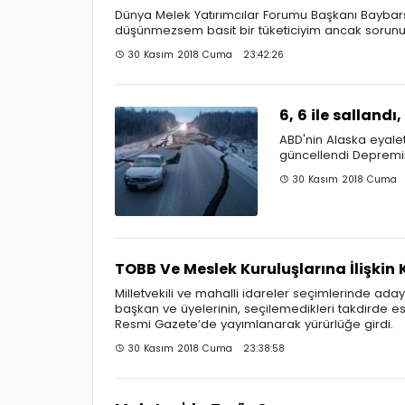
Dünya Melek Yatırımcılar Forumu Başkanı Baybars Alt
düşünmezsem basit bir tüketiciyim ancak sorunu 
30 Kasım 2018 Cuma 23:42:26
6, 6 ile sallandı
ABD'nin Alaska eyal
güncellendi Depremin 
30 Kasım 2018 Cuma 2
TOBB Ve Meslek Kuruluşlarına İlişkin
Milletvekili ve mahalli idareler seçimlerinde ada
başkan ve üyelerinin, seçilemedikleri takdirde e
Resmi Gazete’de yayımlanarak yürürlüğe girdi.
30 Kasım 2018 Cuma 23:38:58