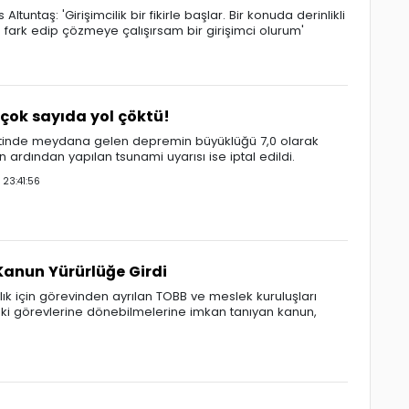
untaş: 'Girişimcilik bir fikirle başlar. Bir konuda derinlikli
fark edip çözmeye çalışırsam bir girişimci olurum'
, çok sayıda yol çöktü!
etinde meydana gelen depremin büyüklüğü 7,0 olarak
ardından yapılan tsunami uyarısı ise iptal edildi.
3:41:56
 Kanun Yürürlüğe Girdi
ylık için görevinden ayrılan TOBB ve meslek kuruluşları
ski görevlerine dönebilmelerine imkan tanıyan kanun,