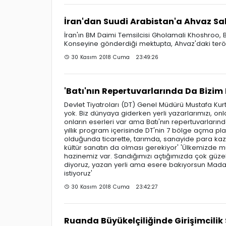
İran'dan Suudi Arabistan'a Ahvaz Sal
İran'ın BM Daimi Temsilcisi Gholamali Khoshroo,
Konseyine gönderdiği mektupta, Ahvaz'daki terör 
30 Kasım 2018 Cuma 23:49:26
'Batı'nın Repertuvarlarında Da Bizim 
Devlet Tiyatroları (DT) Genel Müdürü Mustafa Kur
yok. Biz dünyaya giderken yerli yazarlarımızı, on
onların eserleri var ama Batı'nın repertuvarları
yıllık program içerisinde DT'nin 7 bölge açma plan
olduğunda ticarette, tarımda, sanayide para kaza
kültür sanatın da olması gerekiyor' 'Ülkemizde müth
hazinemiz var. Sandığımızı açtığımızda çok güzel e
diyoruz, yazan yerli ama esere bakıyorsun Madame 
istiyoruz'
30 Kasım 2018 Cuma 23:42:27
Ruanda Büyükelçiliğinde Girişimcilik