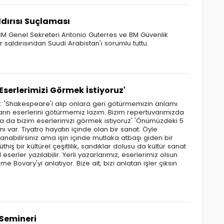
dırısı Suçlaması
 BM Genel Sekreteri Antonio Guterres ve BM Güvenlik
saldırısından Suudi Arabistan'ı sorumlu tuttu.
Eserlerimizi Görmek İstiyoruz'
t: 'Shakespeare'i alıp onlara geri götürmemizin anlamı
ların eserlerini götürmemiz lazım. Bizim repertuvarımızda
nda da bizim eserlerimizi görmek istiyoruz' 'Önümüzdeki 5
ı var. Tiyatro hayatın içinde olan bir sanat. Öyle
nabilirsiniz ama işin içinde mutlaka atbaşı giden bir
iş bir kültürel çeşitlilik, sandıklar dolusu da kültür sanat
serler yazılabilir. Yerli yazarlarımız, eserlerimiz olsun
Bovary'yi anlatıyor. Bize ait, bizi anlatan işler çıksın
 Semineri