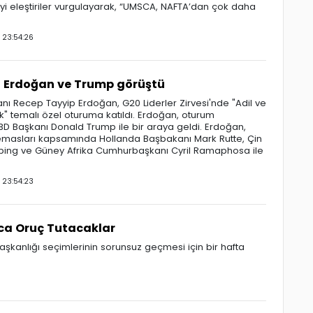
yi eleştiriler vurgulayarak, “UMSCA, NAFTA’dan çok daha
23:54:26
Erdoğan ve Trump görüştü
ı Recep Tayyip Erdoğan, G20 Liderler Zirvesi'nde "Adil ve
k" temalı özel oturuma katıldı. Erdoğan, oturum
 Başkanı Donald Trump ile bir araya geldi. Erdoğan,
 temasları kapsamında Hollanda Başbakanı Mark Rutte, Çin
nping ve Güney Afrika Cumhurbaşkanı Cyril Ramaphosa ile
23:54:23
unca Oruç Tutacaklar
başkanlığı seçimlerinin sorunsuz geçmesi için bir hafta