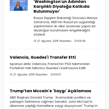
'Washington'un Adımları
Karşılıklı Diyaloğa Katkıda
Bulunmuyor'
Rusya Dışişleri Bakanlığı Sözcüsü Mariya
Zaharova, ABD’nin Rusya’ya uyguladığı
yaptırımların iki ülke arasında yapıcı bir
diyaloğun kurulmasını engellediğini
söyledi.
27 Ağustos 2018 Pazartesi 23:59:38
Valencia, Guedes'i Transfer Etti
İspanya ekibi Valencia, Fransa'nın PSG takımından
Portekizli milli futbolcu Guedes'i kadrosuna kattı.
27 Ağustos 2018 Pazartesi 23:59:07
Trump'tan Mccain'e 'Saygı' Açıklaması
ABD Başkanı Donald Trump: 'Aramızdaki politika ve
yaklaşım farklarına rağmen Senatör John McCain'in
ülkemize yaptığı hizmetlere saygı duyuyorum' Trump'ın