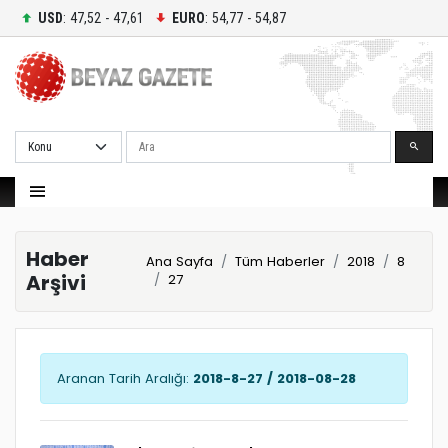
USD
: 47,52 - 47,61
EURO
: 54,77 - 54,87
Ara
Haber
Ana Sayfa
Tüm Haberler
2018
8
Arşivi
27
Aranan Tarih Aralığı:
2018-8-27 / 2018-08-28