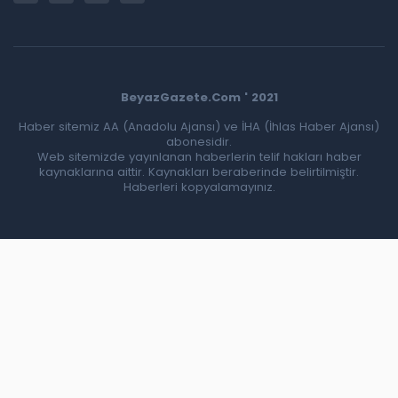
BeyazGazete.Com ' 2021
Haber sitemiz AA (Anadolu Ajansı) ve İHA (İhlas Haber Ajansı)
abonesidir.
Web sitemizde yayınlanan haberlerin telif hakları haber
kaynaklarına aittir. Kaynakları beraberinde belirtilmiştir.
Haberleri kopyalamayınız.