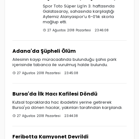
Spor Toto Süper Lig’in 3. haftasında
Galatasaray, sahasında karşılaştığı
Aytemiz Alanyaspor’u 6-0’lık skorla
mağlup etti.
27 Ağustos 2018 Pazartesi 23:46:08
Adana'da Şüpheli Ölüm
Ailesinin kayıp müracaatında bulunduğu şahıs park
içerisinde tabanca ile vurulmuş halde bulundu.
27 Ağustos 2018 Pazartesi 23:45:08
Bursa'da İlk Hacı Kafilesi Döndü
Kutsal topraklarda hac ibadetini yerine getirerek
Bursa'ya dönen hacılar, yakınları tarafından karşılandı.
27 Ağustos 2018 Pazartesi 23:44:38
Feribotta Kamyonet Devrildi