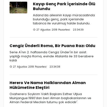
Kayıp Genç Park İçerisinde Ölü
Bulundu
Adana’da ailesinin kayıp müracaatında
bulunduğu genç, park içerisinde
tabanca ile vurulmuş halde bulundu.
27 Ağustos 2018 Pazartesi 23:34:39
Cengiz Ünderli Roma, Bir Puana Razı Oldu
Serie A'nın 2. haftasında Cengiz Ünder'in bir asist
yaptığı maçta Roma, evinde Atalanta ile 33 berabere
kaldı
27 Ağustos 2018 Pazartesi 23:34:38
Herero Ve Nama Halklarından Alman
Hükümetine Eleştiri
Ovaherero Soykrım Vakfı Başkanı Esther Utjiua
Muinjangue:1990’dan beri Alman başbakanlarının ve
Alman Federal Meclisin tutumu şok edicidir'.