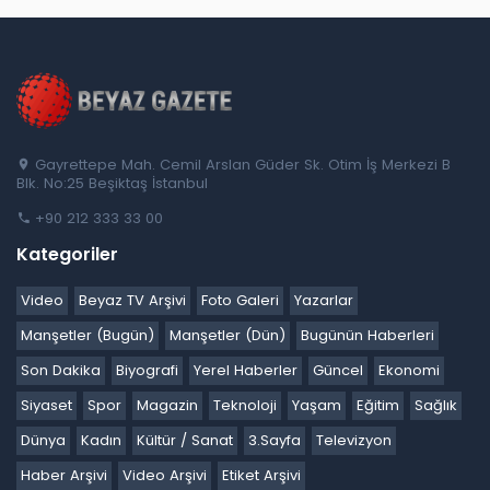
Gayrettepe Mah. Cemil Arslan Güder Sk. Otim İş Merkezi B
Blk. No:25 Beşiktaş İstanbul
+90 212 333 33 00
Kategoriler
Video
Beyaz TV Arşivi
Foto Galeri
Yazarlar
Manşetler (Bugün)
Manşetler (Dün)
Bugünün Haberleri
Son Dakika
Biyografi
Yerel Haberler
Güncel
Ekonomi
Siyaset
Spor
Magazin
Teknoloji
Yaşam
Eğitim
Sağlık
Dünya
Kadın
Kültür / Sanat
3.Sayfa
Televizyon
Haber Arşivi
Video Arşivi
Etiket Arşivi