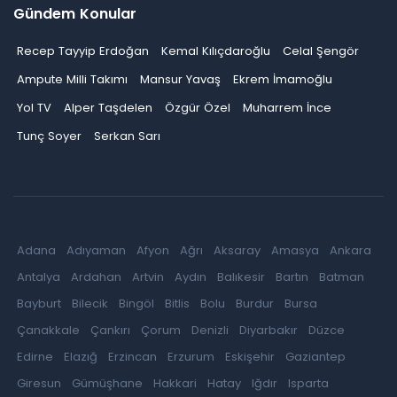
Gündem Konular
Recep Tayyip Erdoğan
Kemal Kılıçdaroğlu
Celal Şengör
Ampute Milli Takımı
Mansur Yavaş
Ekrem İmamoğlu
Yol TV
Alper Taşdelen
Özgür Özel
Muharrem İnce
Tunç Soyer
Serkan Sarı
Adana
Adıyaman
Afyon
Ağrı
Aksaray
Amasya
Ankara
Antalya
Ardahan
Artvin
Aydın
Balıkesir
Bartın
Batman
Bayburt
Bilecik
Bingöl
Bitlis
Bolu
Burdur
Bursa
Çanakkale
Çankırı
Çorum
Denizli
Diyarbakır
Düzce
Edirne
Elazığ
Erzincan
Erzurum
Eskişehir
Gaziantep
Giresun
Gümüşhane
Hakkari
Hatay
Iğdır
Isparta