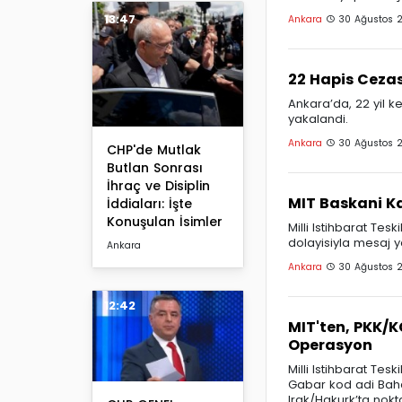
13:47
Ankara
30 Ağustos 
22 Hapis Cezas
Ankara’da, 22 yil k
yakalandi.
Ankara
30 Ağustos 
CHP'de Mutlak
Butlan Sonrası
İhraç ve Disiplin
MIT Baskani Ka
İddiaları: İşte
Konuşulan İsimler
Milli Istihbarat Tes
dolayisiyla mesaj y
Ankara
Ankara
30 Ağustos 
12:42
MIT'ten, PKK/
Operasyon
Milli Istihbarat Te
Gabar kod adi Bahar
Irak/Hakurk’ta nokt