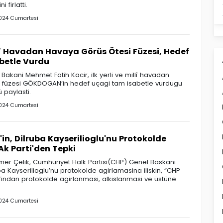
 firlatti.
024 Cumartesi
illî Havadan Havaya Görüs Ötesi Füzesi, Hedef
betle Vurdu
 Bakani Mehmet Fatih Kacir, ilk yerli ve millî havadan
 füzesi GÖKDOGAN’in hedef uçagi tam isabetle vurdugu
 paylasti.
024 Cumartesi
'in, Dilruba Kayserilioglu'nu Protokolde
k Parti'den Tepki
mer Çelik, Cumhuriyet Halk Partisi(CHP) Genel Baskani
ba Kayserilioglu’nu protokolde agirlamasina iliskin, “CHP
findan protokolde agirlanmasi, alkislanmasi ve üstüne
024 Cumartesi