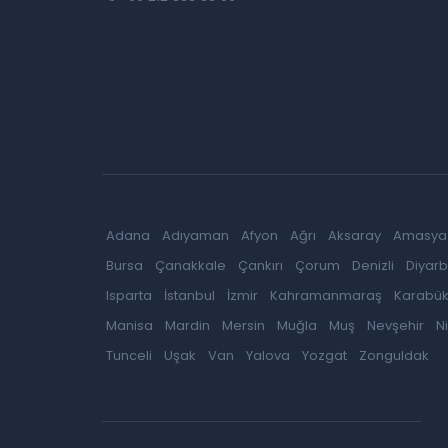
Adana
Adıyaman
Afyon
Ağrı
Aksaray
Amasya
Bursa
Çanakkale
Çankırı
Çorum
Denizli
Diyarb
Isparta
İstanbul
İzmir
Kahramanmaraş
Karabü
Manisa
Mardin
Mersin
Muğla
Muş
Nevşehir
N
Tunceli
Uşak
Van
Yalova
Yozgat
Zonguldak