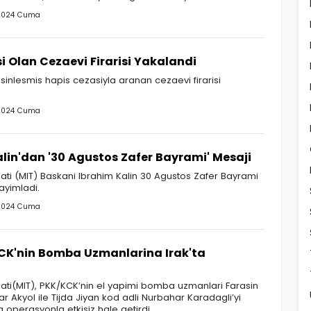
2024 Cuma
i Olan Cezaevi Firarisi Yakalandi
esinlesmis hapis cezasiyla aranan cezaevi firarisi
2024 Cuma
lin'dan '30 Agustos Zafer Bayrami' Mesaji
kilati (MIT) Baskani Ibrahim Kalin 30 Agustos Zafer Bayrami
ayimladi.
2024 Cuma
KCK'nin Bomba Uzmanlarina Irak'ta
skilati(MIT), PKK/KCK’nin el yapimi bomba uzmanlari Farasin
 Akyol ile Tijda Jiyan kod adli Nurbahar Karadagli’yi
a operasyonla etkisiz hale getirdi.