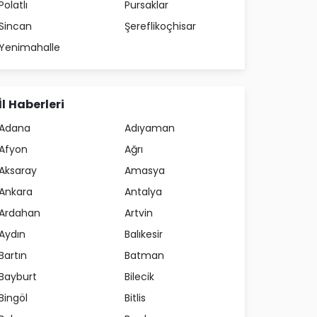
Polatlı
Pursaklar
Sincan
Şereflikoçhisar
Yenimahalle
İl Haberleri
Adana
Adıyaman
Afyon
Ağrı
Aksaray
Amasya
Ankara
Antalya
Ardahan
Artvin
Aydın
Balıkesir
Bartın
Batman
Bayburt
Bilecik
Bingöl
Bitlis