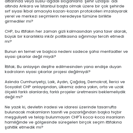
altlarında veya süslü-ağdalı sloganlarla 'şehir uzlaşısı' adı
altında Ankara ve İstanbul başta olmak üzere bir çok şehirde
sırf siyasi İkbal amacıyla kazan-kazan protokolleri imzalayarak
yerel ve merkezi seçimlerin neredeyse tümüne birlikte
girmediler mi?
CHP, bu ittifakın her zaman gizli kalmasından yana tavır alarak,
büyük bir kararlılıkla inkâr politikasına sığınmayı tercih etmedi
mi?
Bunun en temel ve başlıca nedeni sadece şahsi menfaatler ve
siyasi çıkarlar değil miydi?
İttifak; Bu anlayışın deşifre edilmesinden yana endişe duyan
kadroların siyasi çıkarlar projesi değilmiydi?
Aslında Cumhuriyetçi, Laik, Aydın, Çağdaş, Demokrat, İlerici ve
Sosyalist CHP anlayışından, ülkemiz adına yakın, orta ve uzak
ölçekli farklı alanlarda, farklı projeler üretmesini beklemeliydik
değil mi?
Ne yazık ki, devletin iradesi ve idaresi üzerinde tasarrufta
bulunacak makamların tasnifi ve pazarlığından başka hiçbir
meşguliyeti ve telaşı bulunmayan CHP'li koca-koca insanların
hamiliğinde ve gölgesinde süregelen birçok seçim ittifakına
şahitlik etmedik mi?