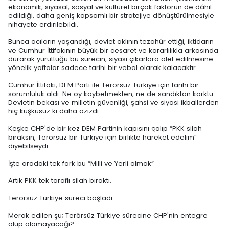
ekonomik, siyasal, sosyal ve kültürel birçok faktörün de dâhil
edildiği, daha geniş kapsamlı bir stratejiye dönüştürülmesiyle
nihayete erdirilebildi.
Bunca acıların yaşandığı, devlet aklının tezahür ettiği, iktidarın
ve Cumhur İttifakının büyük bir cesaret ve kararlılıkla arkasında
durarak yürüttüğü bu sürecin, siyasi çıkarlara alet edilmesine
yönelik yaftalar sadece tarihi bir vebal olarak kalacaktır.
Cumhur İttifakı, DEM Parti ile Terörsüz Türkiye için tarihi bir
sorumluluk aldı. Ne oy kaybetmekten, ne de sandıktan korktu.
Devletin bekası ve milletin güvenliği, şahsi ve siyasi ikballerden
hiç kuşkusuz ki daha azizdi.
Keşke CHP'de bir kez DEM Partinin kapısını çalıp “PKK silah
bıraksın, Terörsüz bir Türkiye için birlikte hareket edelim”
diyebilseydi.
İşte aradaki tek fark bu “Milli ve Yerli olmak”
Artık PKK tek taraflı silah bıraktı.
Terörsüz Türkiye süreci başladı.
Merak edilen şu; Terörsüz Türkiye sürecine CHP'nin entegre
olup olamayacağı?