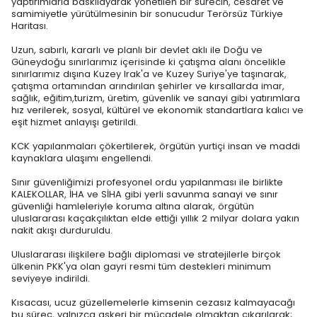
yaptırımlarla baskılayarak yönetilen bir sürecin, cesaret ve
samimiyetle yürütülmesinin bir sonucudur Terörsüz Türkiye
Haritası.
Uzun, sabırlı, kararlı ve planlı bir devlet aklı ile Doğu ve
Güneydoğu sınırlarımız içerisinde ki çatışma alanı öncelikle
sınırlarımız dışına Kuzey Irak'a ve Kuzey Suriye'ye taşınarak,
çatışma ortamından arındırılan şehirler ve kırsallarda imar,
sağlık, eğitim,turizm, üretim, güvenlik ve sanayi gibi yatırımlara
hız verilerek, sosyal, kültürel ve ekonomik standartlara kalıcı ve
eşit hizmet anlayışı getirildi.
KCK yapılanmaları çökertilerek, örgütün yurtiçi insan ve maddi
kaynaklara ulaşımı engellendi.
Sınır güvenliğimizi profesyonel ordu yapılanması ile birlikte
KALEKOLLAR, İHA ve SİHA gibi yerli savunma sanayi ve sınır
güvenliği hamleleriyle koruma altına alarak, örgütün
uluslararası kaçakçılıktan elde ettiği yıllık 2 milyar dolara yakın
nakit akışı durduruldu.
Uluslararası ilişkilere bağlı diplomasi ve stratejilerle birçok
ülkenin PKK'ya olan gayri resmi tüm destekleri minimum
seviyeye indirildi.
Kısacası, ucuz güzellemelerle kimsenin cezasız kalmayacağı
bu süreç, yalnızca askeri bir mücadele olmaktan çıkarılarak;