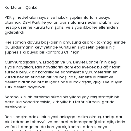
Korktular… Çünkü!
PKK'yı hedef alan siyasi ve hukuki yaptırımlarla masaya
oturmak, DEM Parti ile yolları ayırmalarına neden olabilir, bu
hesap üzerine kurulu tüm şahsi ve siyasi ikballer ellerinden
gidebilirdi.
Her zaman davulu başkasının omuzuna asarak tokmağı elinde
bulundurmanın keyfiyetinde yürütülen siyasetin getirisi hiç
şüphesiz ki büyük bir konfordu CHP için.
Cumhurbaşkanı Sn. Erdoğan ve Sn. Devlet Bahçeli'nin değil
siyasi hayatları, fani hayatlarını dahi etkileyecek bu ağır tarihi
sürece büyük bir kararlılık ve samimiyetle yürümelerinin en
kutsal nedenlerinden biri ve başlıcası, elbette ki millet ve
devlet olarak bir bütün içerisinde kucaklaşan, güçlü ve büyük
Türk devleti hayaliydi.
Sembolik silah bırakma sürecinin yıllara yayılmış stratejik bir
derinlikle yönetilmesiyle, kırk yıllık bu terör sürecini geride
bırakıyoruz.
Basit, seçim odaklı bir siyasi anlayışa teslim olmuş, rantçı, dar
bir kadronun tahayyül ve cesaret edemeyeceği stratejik, derin
ve farklı dengeleri de koruyarak, kontrol ederek veya