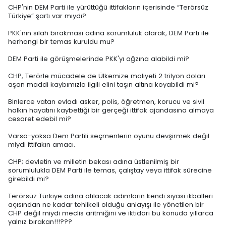
CHP'nin DEM Parti ile yürüttüğü ittifakların içerisinde “Terörsüz
Türkiye” şartı var mıydı?
PKK'nın silah bırakması adına sorumluluk alarak, DEM Parti ile
herhangi bir temas kuruldu mu?
DEM Parti ile görüşmelerinde PKK'yı ağzına alabildi mi?
CHP, Terörle mücadele de Ülkemize maliyeti 2 trilyon doları
aşan maddi kaybımızla ilgili elini taşın altına koyabildi mi?
Binlerce vatan evladı asker, polis, öğretmen, korucu ve sivil
halkın hayatını kaybettiği bir gerçeği ittifak ajandasına almaya
cesaret edebil mi?
Varsa-yoksa Dem Partili seçmenlerin oyunu devşirmek değil
miydi ittifakın amacı.
CHP; devletin ve milletin bekası adına üstlenilmiş bir
sorumlulukla DEM Parti ile temas, çalıştay veya ittifak sürecine
girebildi mi?
Terörsüz Türkiye adına atılacak adımların kendi siyasi ikballeri
açısından ne kadar tehlikeli olduğu anlayışı ile yönetilen bir
CHP değil miydi meclis aritmiğini ve iktidarı bu konuda yıllarca
yalnız bırakan!!!???