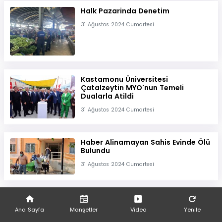
Halk Pazarinda Denetim
31 Ağustos 2024 Cumartesi
Kastamonu Üniversitesi
Çatalzeytin MYO'nun Temeli
Dualarla Atildi
31 Ağustos 2024 Cumartesi
Haber Alinamayan Sahis Evinde Ölü
Bulundu
31 Ağustos 2024 Cumartesi
Ankara'da Kereste
Imalathanesinde Yangin
Ana Sayfa
Manşetler
Video
Yenile
31 Ağustos 2024 Cumartesi