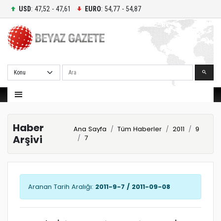
USD
: 47,52 - 47,61
EURO
: 54,77 - 54,87
Ara
Haber
Ana Sayfa
Tüm Haberler
2011
9
Arşivi
7
Aranan Tarih Aralığı:
2011-9-7 / 2011-09-08