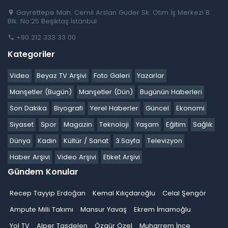
Gayrettepe Mah. Cemil Arslan Güder Sk. Otim İş Merkezi B
Blk. No:25 Beşiktaş İstanbul
+90 212 333 33 00
Kategoriler
Video
Beyaz TV Arşivi
Foto Galeri
Yazarlar
Manşetler (Bugün)
Manşetler (Dün)
Bugünün Haberleri
Son Dakika
Biyografi
Yerel Haberler
Güncel
Ekonomi
Siyaset
Spor
Magazin
Teknoloji
Yaşam
Eğitim
Sağlık
Dünya
Kadın
Kültür / Sanat
3.Sayfa
Televizyon
Haber Arşivi
Video Arşivi
Etiket Arşivi
Gündem Konular
Recep Tayyip Erdoğan
Kemal Kılıçdaroğlu
Celal Şengör
Ampute Milli Takımı
Mansur Yavaş
Ekrem İmamoğlu
Yol TV
Alper Taşdelen
Özgür Özel
Muharrem İnce