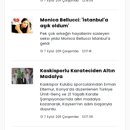
7 Eylül 2011 Çarşamba 12:18:05
Monica Bellucci: 'İstanbul'a
aşık oldum'
Pek çok erkeğin hayallerini süsleyen
seksi yıldız Monica Bellucci İstanbul'a
geldi
7 Eylül 2011 Çarşamba 12:17:41
Kaskisporlu Karateciden Altın
Madalya
Kaskispor Kulübü sporcularından Erman
Eltemur, Konya’da düzenlenen Türkiye
Ümit-Genç ve 21 Yaşaltı Karate
Şampiyonası’nda altın madalya
kazanarak, Kayseri’nin adını başarıyla
duyurdu.
7 Eylül 2011 Çarşamba 12:17:39