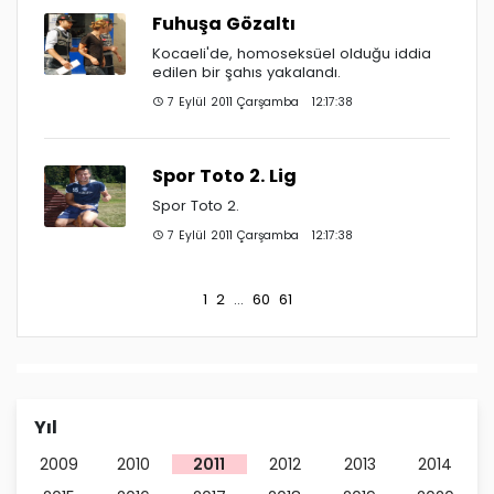
Fuhuşa Gözaltı
Kocaeli'de, homoseksüel olduğu iddia
edilen bir şahıs yakalandı.
7 Eylül 2011 Çarşamba 12:17:38
Spor Toto 2. Lig
Spor Toto 2.
7 Eylül 2011 Çarşamba 12:17:38
1
2
...
60
61
Yıl
2009
2010
2011
2012
2013
2014