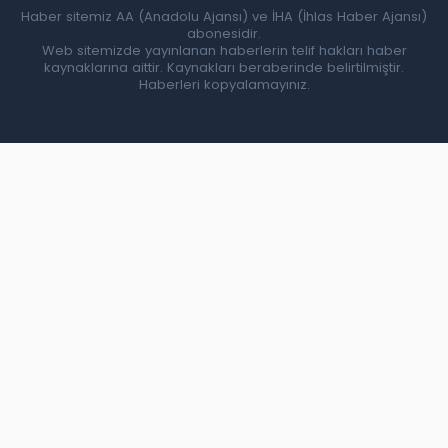
Haber sitemiz AA (Anadolu Ajansı) ve İHA (İhlas Haber Ajansı)
abonesidir.
Web sitemizde yayınlanan haberlerin telif hakları haber
kaynaklarına aittir. Kaynakları beraberinde belirtilmiştir.
Haberleri kopyalamayınız.