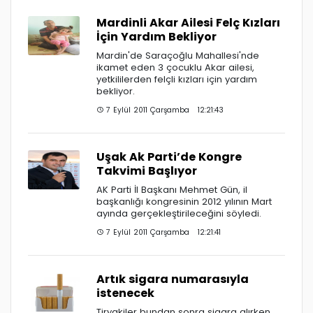
Mardinli Akar Ailesi Felç Kızları
İçin Yardım Bekliyor
Mardin'de Saraçoğlu Mahallesi'nde
ikamet eden 3 çocuklu Akar ailesi,
yetkililerden felçli kızları için yardım
bekliyor.
7 Eylül 2011 Çarşamba 12:21:43
Uşak Ak Parti’de Kongre
Takvimi Başlıyor
AK Parti İl Başkanı Mehmet Gün, il
başkanlığı kongresinin 2012 yılının Mart
ayında gerçekleştirileceğini söyledi.
7 Eylül 2011 Çarşamba 12:21:41
Artık sigara numarasıyla
istenecek
Tiryakiler bundan sonra sigara alırken