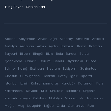
Tunç Soyer
Serkan Sarı
Adana
Adıyaman
Afyon
Ağrı
Aksaray
Amasya
Ankara
Antalya
Ardahan
Artvin
Aydın
Balıkesir
Bartın
Batman
Bayburt
Bilecik
Bingöl
Bitlis
Bolu
Burdur
Bursa
Çanakkale
Çankırı
Çorum
Denizli
Diyarbakır
Düzce
Edirne
Elazığ
Erzincan
Erzurum
Eskişehir
Gaziantep
Giresun
Gümüşhane
Hakkari
Hatay
Iğdır
Isparta
İstanbul
İzmir
Kahramanmaraş
Karabük
Karaman
Kars
Kastamonu
Kayseri
Kilis
Kırıkkale
Kırklareli
Kırşehir
Kocaeli
Konya
Kütahya
Malatya
Manisa
Mardin
Mersin
Muğla
Muş
Nevşehir
Niğde
Ordu
Osmaniye
Rize