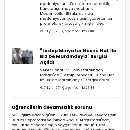
medeniyetler ittifakını temin etmektir,
bunu başarmaya mecburuz.
Medeniyetler İttifakı, aslında
medeniyetler çatışmasını çökerten bir
proje olarak ortaya çıkmıştır'' dedi.
7 Eylül 2011 Çarşamba 12:27:00
"tezhip Minyatür Hüsnü Hat İle
Biz De Mardindeyiz" Sergisi
Açıldı
Şeker Sanat Evi Grubu tarafından
Mardin'de ''Tezhip, Minyatür, Hüsnü Hat
ile Biz de Mardin'deyiz'' sergisi açıldı.
7 Eylül 2011 Çarşamba 12:25:36
Öğrencilerin devamsızlık sorunu
Milli Eğitim Bakanlığı'nın 'Okulu Terk Riski ve Devamsızlık
Durum Saptaması ve İhtiyaç Analizi Araştırması'nda,
okullarda devamsızlığın yaygın sorun olduğu, risk
grubunun yüzde 5'lik bir dilimden oluştuğu tesbit edildi.