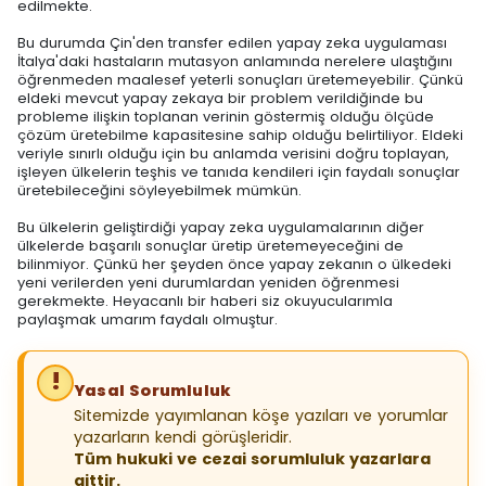
edilmekte.
Bu durumda Çin'den transfer edilen yapay zeka uygulaması
İtalya'daki hastaların mutasyon anlamında nerelere ulaştığını
öğrenmeden maalesef yeterli sonuçları üretemeyebilir. Çünkü
eldeki mevcut yapay zekaya bir problem verildiğinde bu
probleme ilişkin toplanan verinin göstermiş olduğu ölçüde
çözüm üretebilme kapasitesine sahip olduğu belirtiliyor. Eldeki
veriyle sınırlı olduğu için bu anlamda verisini doğru toplayan,
işleyen ülkelerin teşhis ve tanıda kendileri için faydalı sonuçlar
üretebileceğini söyleyebilmek mümkün.
Bu ülkelerin geliştirdiği yapay zeka uygulamalarının diğer
ülkelerde başarılı sonuçlar üretip üretemeyeceğini de
bilinmiyor. Çünkü her şeyden önce yapay zekanın o ülkedeki
yeni verilerden yeni durumlardan yeniden öğrenmesi
gerekmekte. Heyacanlı bir haberi siz okuyucularımla
paylaşmak umarım faydalı olmuştur.
Yasal Sorumluluk
Sitemizde yayımlanan köşe yazıları ve yorumlar
yazarların kendi görüşleridir.
Tüm hukuki ve cezai sorumluluk yazarlara
aittir.