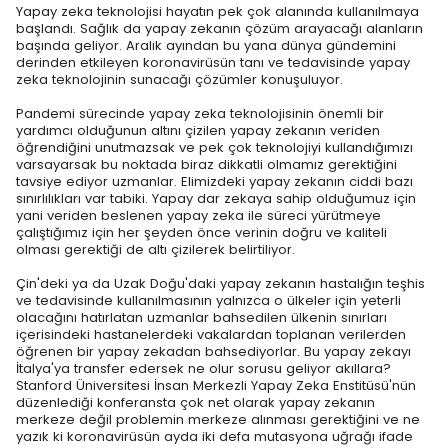
Yapay zeka teknolojisi hayatın pek çok alanında kullanılmaya
başlandı. Sağlık da yapay zekanın çözüm arayacağı alanların
başında geliyor. Aralık ayından bu yana dünya gündemini
derinden etkileyen koronavirüsün tanı ve tedavisinde yapay
zeka teknolojinin sunacağı çözümler konuşuluyor.
Pandemi sürecinde yapay zeka teknolojisinin önemli bir
yardımcı olduğunun altını çizilen yapay zekanın veriden
öğrendiğini unutmazsak ve pek çok teknolojiyi kullandığımızı
varsayarsak bu noktada biraz dikkatli olmamız gerektiğini
tavsiye ediyor uzmanlar. Elimizdeki yapay zekanın ciddi bazı
sınırlılıkları var tabiki. Yapay dar zekaya sahip olduğumuz için
yani veriden beslenen yapay zeka ile süreci yürütmeye
çalıştığımız için her şeyden önce verinin doğru ve kaliteli
olması gerektiği de altı çizilerek belirtiliyor.
Çin'deki ya da Uzak Doğu'daki yapay zekanın hastalığın teşhis
ve tedavisinde kullanılmasının yalnızca o ülkeler için yeterli
olacağını hatırlatan uzmanlar bahsedilen ülkenin sınırları
içerisindeki hastanelerdeki vakalardan toplanan verilerden
öğrenen bir yapay zekadan bahsediyorlar. Bu yapay zekayı
İtalya'ya transfer edersek ne olur sorusu geliyor akıllara?
Stanford Üniversitesi İnsan Merkezli Yapay Zeka Enstitüsü'nün
düzenlediği konferansta çok net olarak yapay zekanın
merkeze değil problemin merkeze alınması gerektiğini ve ne
yazık ki koronavirüsün ayda iki defa mutasyona uğrağı ifade