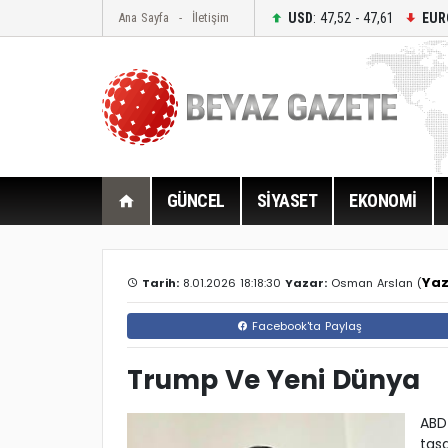
USD
: 47,52 - 47,61
EUR
Ana Sayfa
İletişim
GÜNCEL
SİYASET
EKONOMİ
Yaz
Tarih:
8.01.2026 18:18:30
Yazar:
Osman Arslan (
Facebook'ta Paylaş
Trump Ve Yeni Dünya
ABD
tasa