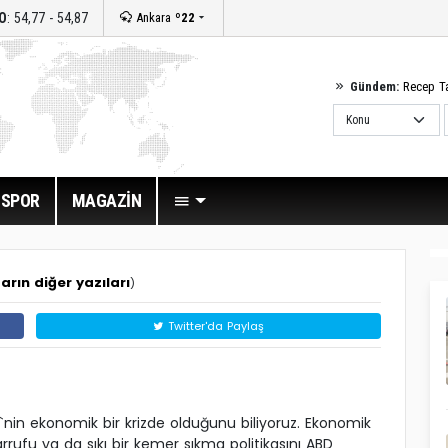
O
: 54,77 - 54,87
Ankara
º22
Gündem:
Recep T
SPOR
MAGAZİN
arın diğer yazıları
)
Twitter'da Paylaş
`nin ekonomik bir krizde olduğunu biliyoruz. Ekonomik
rrufu ya da sıkı bir kemer sıkma politikasını ABD