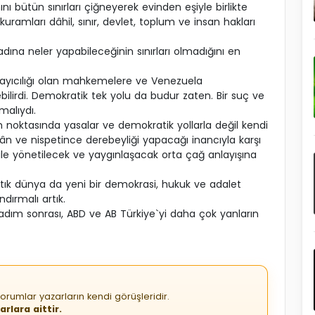
ı bütün sınırları çiğneyerek evinden eşiyle birlikte
kuramları dâhil, sınır, devlet, toplum ve insan hakları
dına neler yapabileceğinin sınırları olmadığını en
bağlayıcılığı olan mahkemelere ve Venezuela
ilirdi. Demokratik tek yolu da budur zaten. Bir suç ve
malıydı.
 noktasında yasalar ve demokratik yollarla değil kendi
kân ve nispetince derebeyliği yapacağı inancıyla karşı
ile yönetilecek ve yaygınlaşacak orta çağ anlayışına
rtık dünya da yeni bir demokrasi, hukuk ve adalet
dırmalı artık.
adım sonrası, ABD ve AB Türkiye`yi daha çok yanların
orumlar yazarların kendi görüşleridir.
rlara aittir.