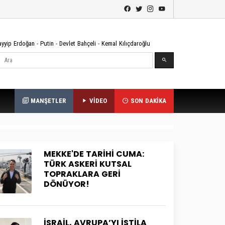
ayyip Erdoğan
-
Putin
-
Devlet Bahçeli
-
Kemal Kılıçdaroğlu
Ara
MANŞETLER
VİDEO
SON DAKİKA
MEKKE'DE TARİHİ CUMA:
TÜRK ASKERİ KUTSAL
TOPRAKLARA GERİ
DÖNÜYOR!
İSRAİL, AVRUPA’YI İSTİLA