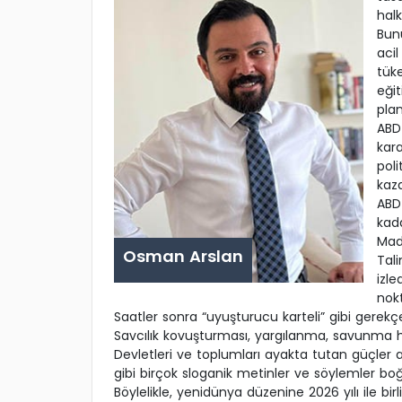
halk
Bunu
acil
tük
eğit
plan
ABD 
kara
poli
kaza
ABD 
kada
Mad
Osman Arslan
Tal
izl
nokt
Saatler sonra “uyuşturucu karteli” gibi gerekçe
Savcılık kovuşturması, yargılanma, savunma ha
Devletleri ve toplumları ayakta tutan güçler ay
gibi birçok sloganik metinler ve söylemler bo
Böylelikle, yenidünya düzenine 2026 yılı ile birl