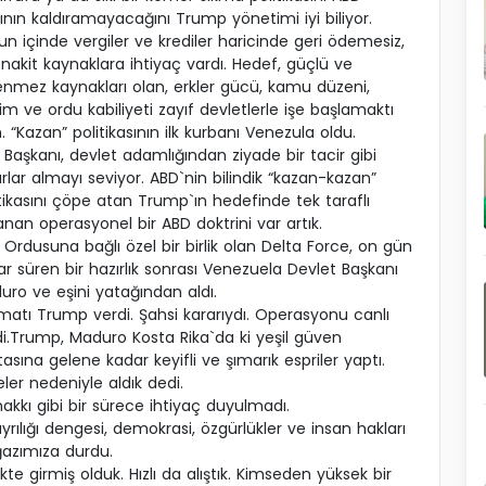
ının kaldıramayacağını Trump yönetimi iyi biliyor.
n içinde vergiler ve krediler haricinde geri ödemesiz,
 nakit kaynaklara ihtiyaç vardı. Hedef, güçlü ve
enmez kaynakları olan, erkler gücü, kamu düzeni,
im ve ordu kabiliyeti zayıf devletlerle işe başlamaktı
. “Kazan” politikasının ilk kurbanı Venezula oldu.
Başkanı, devlet adamlığından ziyade bir tacir gibi
rlar almayı seviyor. ABD`nin bilindik “kazan-kazan”
tikasını çöpe atan Trump`ın hedefinde tek taraflı
nan operasyonel bir ABD doktrini var artık.
Ordusuna bağlı özel bir birlik olan Delta Force, on gün
r süren bir hazırlık sonrası Venezuela Devlet Başkanı
uro ve eşini yatağından aldı.
imatı Trump verdi. Şahsi kararıydı. Operasyonu canlı
edi.Trump, Maduro Kosta Rika`da ki yeşil güven
asına gelene kadar keyifli ve şımarık espriler yaptı.
ler nedeniyle aldık dedi.
kkı gibi bir sürece ihtiyaç duyulmadı.
rılığı dengesi, demokrasi, özgürlükler ve insan hakları
ğazımıza durdu.
ikte girmiş olduk. Hızlı da alıştık. Kimseden yüksek bir