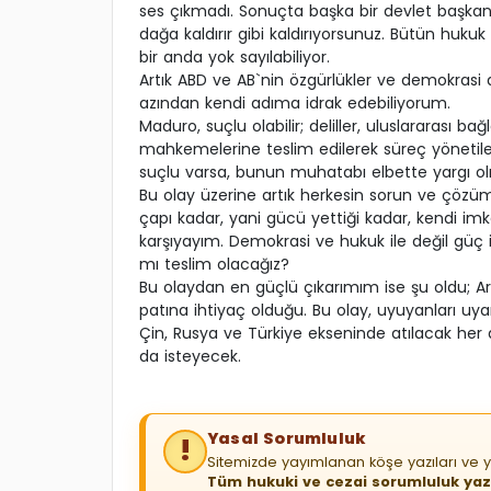
ses çıkmadı. Sonuçta başka bir devlet başkanın
dağa kaldırır gibi kaldırıyorsunuz. Bütün hukuk 
bir anda yok sayılabiliyor.
Artık ABD ve AB`nin özgürlükler ve demokrasi a
azından kendi adıma idrak edebiliyorum.
Maduro, suçlu olabilir; deliller, uluslararası 
mahkemelerine teslim edilerek süreç yönetileb
suçlu varsa, bunun muhatabı elbette yargı ol
Bu olay üzerine artık herkesin sorun ve çözüm
çapı kadar, yani gücü yettiği kadar, kendi im
karşıyayım. Demokrasi ve hukuk ile değil güç 
mı teslim olacağız?
Bu olaydan en güçlü çıkarımım ise şu oldu; A
patına ihtiyaç olduğu. Bu olay, uyuyanları uyan
Çin, Rusya ve Türkiye ekseninde atılacak her 
da isteyecek.
Yasal Sorumluluk
Sitemizde yayımlanan köşe yazıları ve y
Tüm hukuki ve cezai sorumluluk yaza