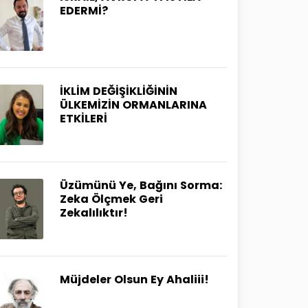
EDERMİ?
İKLİM DEĞİŞİKLİĞİNİN
ÜLKEMİZİN ORMANLARINA
ETKİLERİ
Üzümünü Ye, Bağını Sorma:
Zeka Ölçmek Geri
Zekalılıktır!
Müjdeler Olsun Ey Ahaliii!