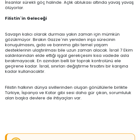
İnsanlar sürekli göç halinde. Açlık ablukası altında yavaş yavaş
ölüyorlar.
Filistin`in Geleceği
Savaşın kalıcı olarak durması yakın zaman için mümkün
gözükmüyor. Bırakın Gazze`nin yeniden inşa sürecinin
konuşulmasını, gıda ve barınma gibi temel yaşam
desteklerinin ulaştırılması bile uzun zaman alacak. İsrail 7 Ekim
saldırılarından elde ettiği işgal gerekçesini kısa vadede asla
bırakmayacak. En azından belli bir toprak kontrolünü ele
geçirene kadar. İsrail, sınırları değiştirme fırsatını bir karışına
kadar kullanacaktır.
Filistin halkının dünya sivillerinden oluşan gönüllülerle birlikte
Türkiye, İspanya ve Katar gibi sesi daha gür çıkan, sorumluluk
alan başka devlere de ihtiyaçları var.