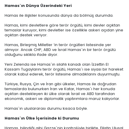
Hamas`ın Dünya Üzerindeki Yeri
Hamas ile ilişkiler konusunda dünya da bölmüş durumda.
Hamas, kimi devletlere göre terör örgütü, kimi devler açıktan
temaslar kuruyor, kimi devletler ise özellikle askeri açıdan yine
açıktan destek veriyor.
Hamas, Birleşmiş Milletler ‘in terör örgütleri listesinde yer
almıyor. Ancak CHP, ABD ve İsrail Hamas`ın bir terör örgütü
olduğunu sıklıkla ifade diyor.
Yeni Zelenda ise Hamas`ın silahlı kanadı olan İzzettin El
Kassam Tugaylarını terör örgütü, Hamas`ı ise siyasi bir hareket
olarak kabul ederek, terör listesine almadıklarını duyurmuştu.
Türkiye, Rusya, Çin ve İran gibi ülkeler, Hamas ile doğrudan
temaslarda bulunurken İran ve Katar, Hamas`ı her konuda
açıktan destekleyen iki ülke olarak İsrail ve ABD tarafından
ekonomik, askeri ve diplomatik yaptırımlara maruz kalıyorlar.
Hamas`ın uluslararası durumu kısaca böyle.
Hamas`ın Ülke İçerisinde ki Durumu
Hamas, bilindiği gibi Gazze`nin kontrolüyle birlikte, Filistin Ulusal