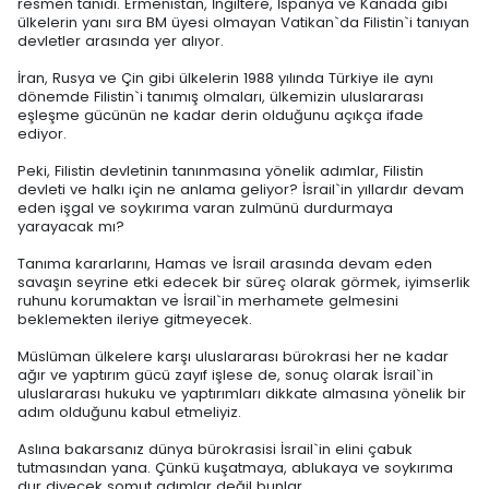
resmen tanıdı. Ermenistan, İngiltere, İspanya ve Kanada gibi
ülkelerin yanı sıra BM üyesi olmayan Vatikan`da Filistin`i tanıyan
devletler arasında yer alıyor.
İran, Rusya ve Çin gibi ülkelerin 1988 yılında Türkiye ile aynı
dönemde Filistin`i tanımış olmaları, ülkemizin uluslararası
eşleşme gücünün ne kadar derin olduğunu açıkça ifade
ediyor.
Peki, Filistin devletinin tanınmasına yönelik adımlar, Filistin
devleti ve halkı için ne anlama geliyor? İsrail`in yıllardır devam
eden işgal ve soykırıma varan zulmünü durdurmaya
yarayacak mı?
Tanıma kararlarını, Hamas ve İsrail arasında devam eden
savaşın seyrine etki edecek bir süreç olarak görmek, iyimserlik
ruhunu korumaktan ve İsrail`in merhamete gelmesini
beklemekten ileriye gitmeyecek.
Müslüman ülkelere karşı uluslararası bürokrasi her ne kadar
ağır ve yaptırım gücü zayıf işlese de, sonuç olarak İsrail`in
uluslararası hukuku ve yaptırımları dikkate almasına yönelik bir
adım olduğunu kabul etmeliyiz.
Aslına bakarsanız dünya bürokrasisi İsrail`in elini çabuk
tutmasından yana. Çünkü kuşatmaya, ablukaya ve soykırıma
dur diyecek somut adımlar değil bunlar.