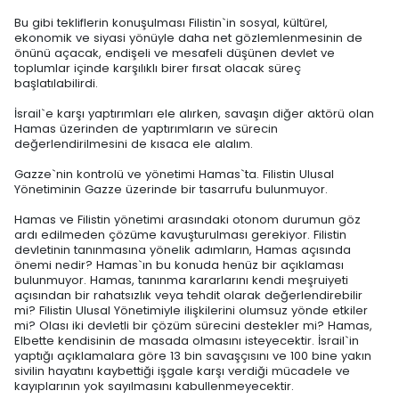
Bu gibi tekliflerin konuşulması Filistin`in sosyal, kültürel,
ekonomik ve siyasi yönüyle daha net gözlemlenmesinin de
önünü açacak, endişeli ve mesafeli düşünen devlet ve
toplumlar içinde karşılıklı birer fırsat olacak süreç
başlatılabilirdi.
İsrail`e karşı yaptırımları ele alırken, savaşın diğer aktörü olan
Hamas üzerinden de yaptırımların ve sürecin
değerlendirilmesini de kısaca ele alalım.
Gazze`nin kontrolü ve yönetimi Hamas`ta. Filistin Ulusal
Yönetiminin Gazze üzerinde bir tasarrufu bulunmuyor.
Hamas ve Filistin yönetimi arasındaki otonom durumun göz
ardı edilmeden çözüme kavuşturulması gerekiyor. Filistin
devletinin tanınmasına yönelik adımların, Hamas açısında
önemi nedir? Hamas`ın bu konuda henüz bir açıklaması
bulunmuyor. Hamas, tanınma kararlarını kendi meşruiyeti
açısından bir rahatsızlık veya tehdit olarak değerlendirebilir
mi? Filistin Ulusal Yönetimiyle ilişkilerini olumsuz yönde etkiler
mi? Olası iki devletli bir çözüm sürecini destekler mi? Hamas,
Elbette kendisinin de masada olmasını isteyecektir. İsrail`in
yaptığı açıklamalara göre 13 bin savaşçısını ve 100 bine yakın
sivilin hayatını kaybettiği işgale karşı verdiği mücadele ve
kayıplarının yok sayılmasını kabullenmeyecektir.