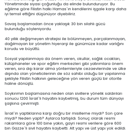
Yönetiminde siyasi çoğunluğu da elinde bulunduruyor. Bu
eğilime göre Filistin halkı Hamas`ın kendilerini işgale karşı daha
iyi temsil ettiğini düşünüyor diyebiliriz.
Savaş başlamadan önce yaklaşık 30 bin silahlı gücü
bulunduğu söyleniyordu.
40 yıllık değişmeyen stratejisi ile bölünmeyen, parçalanmayan,
dağılmayan bir yönetim hiyerarşi ile günümüze kadar varlığını
korudu ve büyüttü.
Sosyal yapılanmaya da önem veren, okullar, sağlık ocakları,
kütüphaneler ve spor eğitim merkezleri gibi yatırımlara önem
veren, sıra dışı karar alma yöntemleriyle cezaevlerinde ve ülke
dışında olan yöneticilerinin de söz sahibi olduğu bir yapılanma
şekliyle Filistin halkının geleceğine yön veren güçlü bir otorite
haline dönüştü.
Soykırımın başlamasına neden olan sivillere yönelik saldırıları
sonucu 1200 İsrail`li hayatını kaybetmiş, bu durum tüm dünyayı
şaşkına çevirmişti.
İsrail`in yaptıklarına karşı doğru bir misilleme miydi? Son çare
miydi? Neden yaptı? Aylarca tartışıldı. Sonuç olarak resmi
rakamlara göre 100 bine yakın, gayri resmi verilere göre 600
bin Gazze`li sivil hayatını kaybetti. Alt yapı ve üst yapı yok edildi.