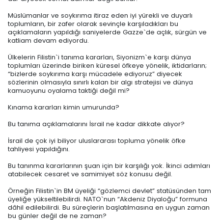
Müslümanlar ve soykırıma itiraz eden iyi yürekli ve duyarlı
toplumların, bir zafer olarak sevinçle karşıladıkları bu
açıklamaların yapıldığı saniyelerde Gazze`de açlık, sürgün ve
katliam devam ediyordu.
Ülkelerin Filistin`i tanıma kararları, Siyonizm`e karşı dünya
toplumları üzerinde biriken küresel öfkeye yönelik, iktidarların;
“bizlerde soykırıma karşı mücadele ediyoruz” diyecek
sözlerinin olmasıyla sınırlı kalan bir algı stratejisi ve dünya
kamuoyunu oyalama taktiği değil mi?
Kınama kararları kimin umurunda?
Bu tanıma açıklamalarını İsrail ne kadar dikkate alıyor?
İsrail de çok iyi biliyor uluslararası topluma yönelik öfke
tahliyesi yapıldığını.
Bu tanınma kararlarının şuan için bir karşılığı yok. İkinci adımları
atabilecek cesaret ve samimiyet söz konusu değil.
Örneğin Filistin`in BM üyeliği “gözlemci devlet” statüsünden tam
üyeliğe yükseltilebilirdi. NATO`nun “Akdeniz Diyaloğu” formuna
dâhil edilebilirdi. Bu süreçlerin başlatılmasına en uygun zaman
bu günler değil de ne zaman?