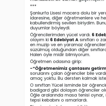
***
Şanlıurfa Lisesi macera dolu bir y
idaresine, diğer öğretmenlere ve h
kabullendirmiş sevilen biriydim. Bu
duyumlar böyleydi.
Öğrencilerimden yücel vardı.
6 Edeb
olayım ki
6 Edebiyat A
sınıfları o z
en muzip ve en yaramaz öğrencilerin tı
süzülmüş olduğundan diğer sınıflarda 
Halen öyle midir bilmiyorum.
Öğretmen odasına girip:
-“
Öğretmenimiz çantasını getirm
sorularını çalan öğrenciler bile var
amaç yoktu. Bu dersten kalmak iste
O sınıftan Yücel isminde bir öğrenc
badigard gibi dolaşan öğrenciler olur
Öğle aralarında masa tenisi oynar,
tepsi kebabını o ısmarlardı.