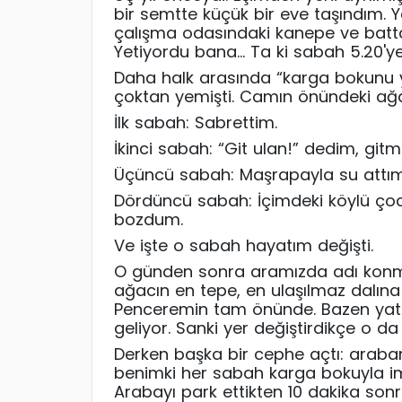
bir semtte küçük bir eve taşındım.
çalışma odasındaki kanepe ve batt
Yetiyordu bana… Ta ki sabah 5.20'ye
Daha halk arasında “karga bokunu 
çoktan yemişti. Camın önündeki a
İlk sabah: Sabrettim.
İkinci sabah: “Git ulan!” dedim, gitm
Üçüncü sabah: Maşrapayla su attım,
Dördüncü sabah: İçimdeki köylü çoc
bozdum.
Ve işte o sabah hayatım değişti.
O günden sonra aramızda adı konma
ağacın en tepe, en ulaşılmaz dalına
Penceremin tam önünde. Bazen yat
geliyor. Sanki yer değiştirdikçe o da 
Derken başka bir cephe açtı: araba
benimki her sabah karga bokuyla im
Arabayı park ettikten 10 dakika sonra 