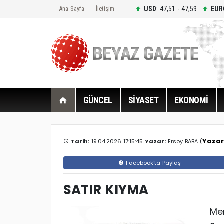
USD
: 47,51 - 47,59
EUR
Ana Sayfa
İletişim
GÜNCEL
SİYASET
EKONOMİ
Yazarı
Tarih:
19.04.2026 17:15:45
Yazar:
Ersoy BABA (
Facebook'ta Paylaş
SATIR KIYMA
Mer