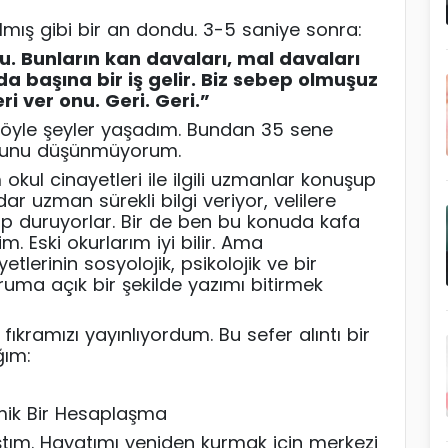
ış gibi bir an dondu. 3-5 saniye sonra:
lu. Bunların kan davaları, mal davaları
rda başına bir iş gelir. Biz sebep olmuşuz
ri ver onu. Geri. Geri.”
 böyle şeyler yaşadım. Bundan 35 sene
duğunu düşünmüyorum.
kul cinayetleri ile ilgili uzmanlar konuşup
r uzman sürekli bilgi veriyor, velilere
tıp duruyorlar. Bir de ben bu konuda kafa
m. Eski okurlarım iyi bilir. Ama
tlerinin sosyolojik, psikolojik ve
bir
ma açık bir şekilde yazımı bitirmek
ıkramızı yayınlıyordum. Bu sefer alıntı bir
ğım:
omik Bir Hesaplaşma
ıştım. Hayatımı yeniden kurmak için merkezi