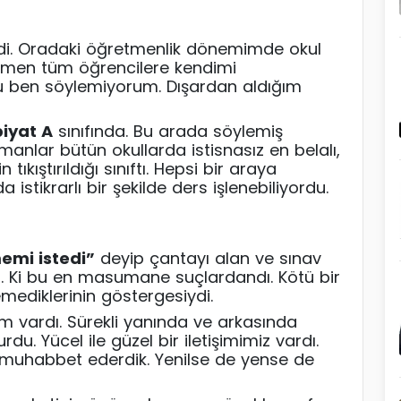
erdi. Oradaki öğretmenlik dönemimde okul
emen tüm öğrencilere kendimi
nu ben söylemiyorum. Dışardan aldığım
iyat A
sınıfında. Bu arada söylemiş
amanlar bütün okullarda istisnasız en belalı,
kıştırıldığı sınıftı. Hepsi bir araya
istikrarlı bir şekilde ders işlenebiliyordu.
emi istedi”
deyip çantayı alan ve sınav
dı. Ki bu en masumane suçlardandı. Kötü bir
mediklerinin göstergesiydi.
im vardı. Sürekli yanında ve arkasında
du. Yücel ile güzel bir iletişimimiz vardı.
 muhabbet ederdik. Yenilse de yense de