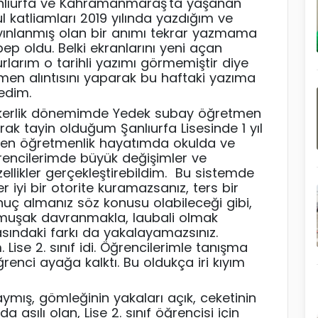
nlıurfa ve Kahramanmaraş'ta yaşanan
l katliamları 2019 yılında yazdığım ve
yınlanmış olan bir anımı tekrar yazmama
ep oldu. Belki ekranlarını yeni açan
rlarım o tarihli yazımı görmemiştir diye
men alıntısını yaparak bu haftaki yazıma
ledim.
kerlik dönemimde Yedek subay öğretmen
rak tayin olduğum Şanlıurfa Lisesinde 1 yıl
ren öğretmenlik hayatımda okulda ve
rencilerimde büyük değişimler ve
ellikler gerçekleştirebildim. Bu sistemde
r iyi bir otorite kuramazsanız, ters bir
uç almanız söz konusu olabileceği gibi,
muşak davranmakla, laubali olmak
sındaki farkı da yakalayamazsınız.
Lise 2. sınıf idi. Öğrencilerimle tanışma
ğrenci ayağa kalktı. Bu oldukça iri kıyım
ymış, gömleğinin yakaları açık, ceketinin
a asılı olan, Lise 2. sınıf öğrencisi için