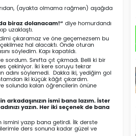
arıdan, (ayakta olmama rağmen) aşağıda
da biraz
dolanacam
!”
diye homurdandı
kıp uzaklaştı.
endimi çıkaramaz ve öne geçemezsem bu
 çekilmez hal alacaktı. Önde oturan
sını söyledim. Kapı kapatıldı.
e sordum. Sınıfta çıt çıkmadı. Belli ki bir
s çekiniyor. İki kere soruyu tekrar
adını söylemedi. Dakka iki, yediğim gol
tamdan iki küçük kâğıt çıkardım.
 ve solunda kalan öğrencilerin önüne
n arkadaşınızın ismi bana lazım. İster
 adınızı yazın. Her iki seçenek de bana
ismini yazıp bana getirdi. İlk derste
cilerimle ders sonuna kadar güzel ve