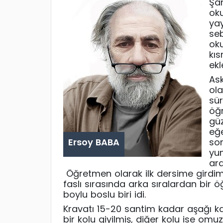
Şa
oku
ya
seb
oku
kıs
ek
As
ola
sü
öğ
güz
eğe
Ersoy BABA
son
yu
ara
Öğretmen olarak ilk dersime girdim. 
faslı sırasında arka sıralardan bir ö
boylu boslu biri idi.
Kravatı 15-20 santim kadar aşağı ka
bir kolu giyilmiş, diğer kolu ise omuzd