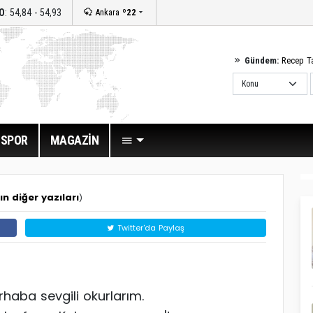
O
: 54,84 - 54,93
Ankara
º22
Gündem:
Recep T
SPOR
MAGAZİN
n diğer yazıları
)
Twitter'da Paylaş
haba sevgili okurlarım.