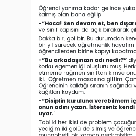
Öğrenci yanıma kadar gelince yuk
kalmış olan bana eğilip:
-”Hoca
! Sen devam et, ben dışar
ve sınıf kapısını da açık bırakarak çı
Dakka bir, gol bir. Bu durumdan k
bir yıl sürecek öğretmenlik hayatım
öğrencilerden birine kapıyı kapatma
-”Bu
arkadaşınızın adı nedir?”
diy
korku egemenliği oluşturulmuş. Herke
etmeme rağmen sınıftan kimse onun 
iki. Öğretmen masasına gittim. Çan
Öğrencinin kalktığı sıranın sağında
kağıtları koydum.
-”Disiplin
kuruluna verebilmem içi
onun adını yazın. İsterseniz kendi
uyar.'
Tabi ki her ikisi de problem çocuğun 
yediğim iki golü de silmiş ve öğren
muhabbetli bir zaman geçirmiştim.