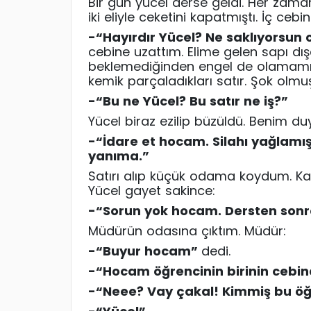
Bir gün yücel derse geldi. Her zama
iki eliyle ceketini kapatmıştı. İç cebi
-“
Hayırdır Yücel? Ne saklıyorsun
cebine uzattım. Elime gelen sapı dı
beklemediğinden engel de olamamıştı. 
kemik parçaladıkları satır. Şok olm
-“
Bu ne Yücel? Bu satır ne iş?”
Yücel biraz ezilip büzüldü. Benim d
-“
İdare et hocam. Silahı yağlamış
yanıma.”
Satırı alıp küçük odama koydum. Kap
Yücel gayet sakince:
-“
Sorun yok hocam. Dersten sonra
Müdürün odasına çıktım. Müdür:
-“
Buyur hocam”
dedi.
-“
Hocam öğrencinin birinin cebin
-“
Neee
? Vay çakal! Kimmiş bu öğ