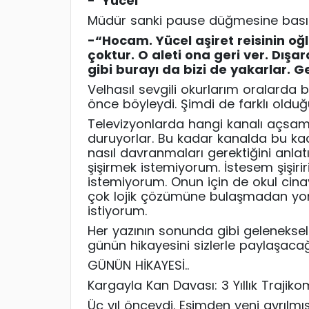
-“
Yücel”
Müdür sanki
pause
düğmesine basılm
-“
Hocam. Yücel aşiret reisinin oğ
çoktur. O aleti ona geri ver. Dışa
gibi burayı da bizi de yakarlar. Ge
Velhasıl sevgili okurlarım oralarda
önce böyleydi. Şimdi de farklı ol
Televizyonlarda hangi kanalı açsam o
duruyorlar. Bu kadar kanalda bu kada
nasıl davranmaları gerektiğini anla
şişirmek istemiyorum. İstesem şişiriri
istemiyorum. Onun için de okul cinaye
çok
lojik çözümüne bulaşmadan yoru
istiyorum.
Her yazının sonunda gibi geleneksel f
günün hikayesini sizlerle paylaşaca
GÜNÜN
HİKAYESİ..
Kargayla Kan Davası: 3 Yıllık Trajik
Üç yıl önceydi. Eşimden yeni ayrılm