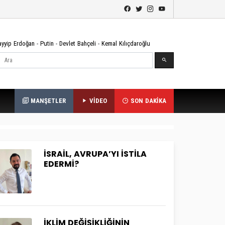
ayyip Erdoğan
-
Putin
-
Devlet Bahçeli
-
Kemal Kılıçdaroğlu
Ara
MANŞETLER
VİDEO
SON DAKİKA
İSRAİL, AVRUPA’YI İSTİLA
EDERMİ?
İKLİM DEĞİŞİKLİĞİNİN