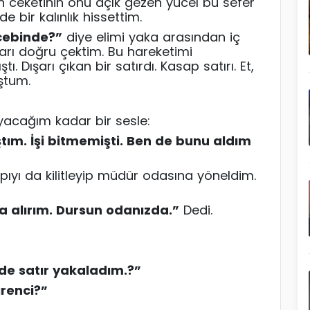
n ceketinin önü açık gezen yücel bu sefer
nde bir kalınlık hissettim.
 cebinde?”
diye elimi yaka arasından iç
şarı doğru çektim. Bu hareketimi
Dışarı çıkan bir satırdı. Kasap satırı. Et,
uştum.
uyacağım kadar bir sesle:
tım. İşi bitmemişti. Ben de bunu aldım
ıyı da kilitleyip müdür odasına yöneldim.
 alırım. Dursun odanızda.”
Dedi.
de satır yakaladım.?
”
renci?”