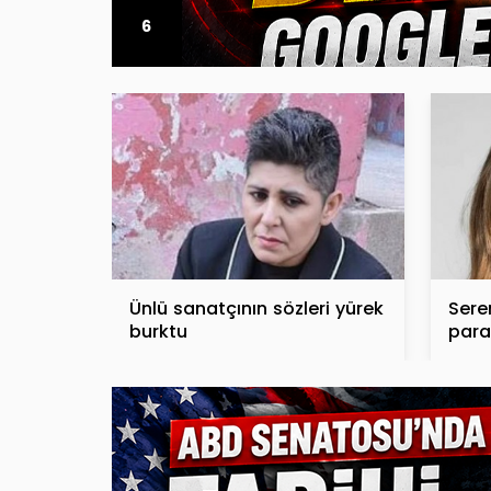
6
Ünlü sanatçının sözleri yürek
Sere
burktu
paras