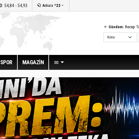
O
: 54,84 - 54,93
Ankara
º22
Gündem:
Recep T
SPOR
MAGAZİN