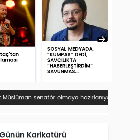
Bakan E
SOSYAL MEDYADA,
Şırnak'ta
taç'tan
“KUMPAS” DEDİ,
Ziyaret 
ıklaması
SAVCILIKTA
“HABERLEŞTİRDİM”
SAVUNMAS...
 senatör olmaya hazırlanıyor
6.08.2026
- MSB: Ter
Günün Karikatürü