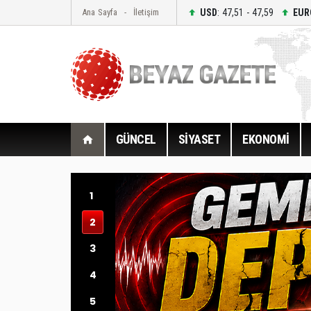
USD
: 47,51 - 47,59
EUR
Ana Sayfa
İletişim
GÜNCEL
SİYASET
EKONOMİ
1
2
3
4
5