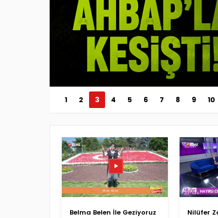
1
2
3
4
5
6
7
8
9
10
Belma Belen İle Geziyoruz
Nilüfer 