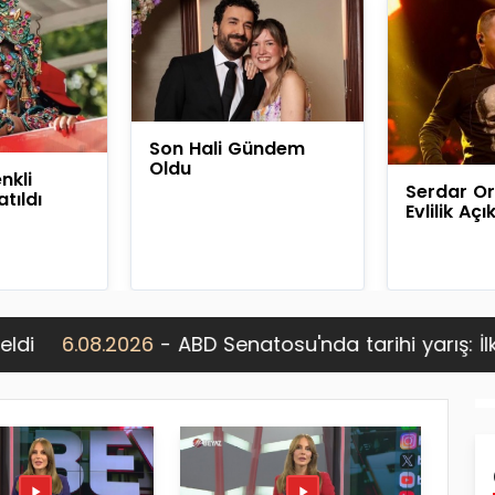
Son Hali Gündem
Oldu
nkli
Serdar Or
tıldı
Evlilik Aç
026
- ABD Senatosu'nda tarihi yarış: İlk Müslüman