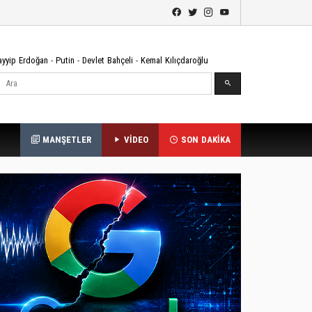
ayyip Erdoğan
-
Putin
-
Devlet Bahçeli
-
Kemal Kılıçdaroğlu
Ara
MANŞETLER
VİDEO
SON DAKİKA