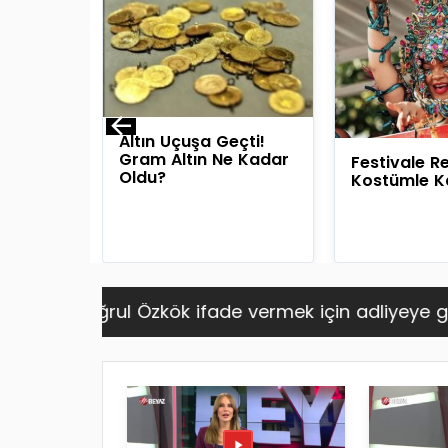
 Şura
Altın Uçuşa Geçti!
landı!
Gram Altın Ne Kadar
Festivale Re
nı
Oldu?
Kostümle Ka
ladı
rul Özkök ifade vermek için adliyeye geldi
6.08.2