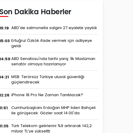
Son Dakika Haberler
ABD'de salmonella salgını 27 eyalete yayıldı
15:19
Ertuğrul Özkök ifade vermek için adliyeye
15:03
geldi
ABD Senatosu'nda tarihi yarış: İlk Müslüman
14:59
senatör olmaya hazırlanıyor
MSB: Terörsüz Türkiye ulusal güvenliği
14:21
güçlendirecek
iPhone 18 Pro Ne Zaman Tanıtılacak?
12:26
Cumhurbaşkanı Erdoğan MHP lideri Bahçeli
11:51
ile görüşecek: Gözler saat 14.00'da
Türk Telekom gelirlerini %9 artırarak 142,2
11:35
milyar TL’ye yükseltti