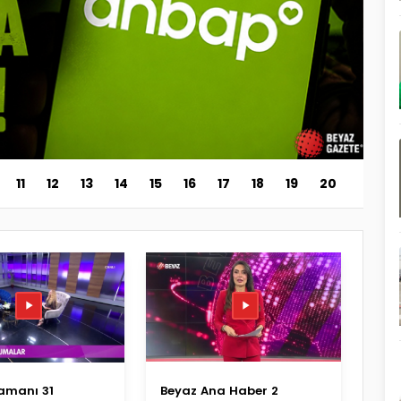
11
12
13
14
15
16
17
18
19
20
Zamanı 31
Beyaz Ana Haber 2